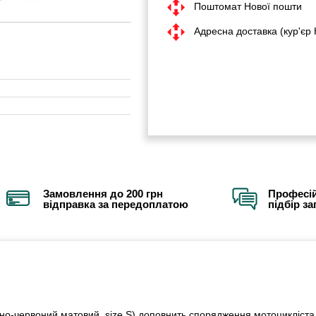
Поштомат Нової пошти
Адресна доставка (кур'єр
Замовлення до 200 грн
Професій
відправка за передоплатою
підбір з
о-червоний матовий, size S) доповнить спорядження мотоцикліста п