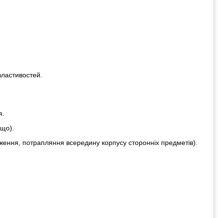
властивостей.
я.
ощо).
ження, потрапляння всередину корпусу сторонніх предметів).