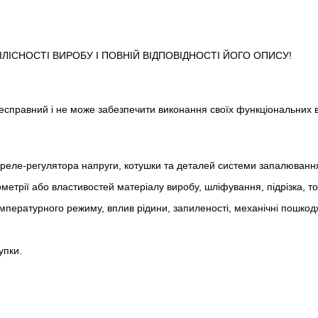
ІСНОСТІ ВИРОБУ І ПОВНІЙ ВІДПОВІДНОСТІ ЙОГО ОПИСУ!
 несправний і не може забезпечити виконання своїх функціональних 
реле-регулято­ра напруги, котушки та деталей системи запалюванн
метрії або властивостей матеріалу виробу, шліфування, підрізка, т
пературного режиму, вплив рідини, запиленості, механічні пошкод
упки.