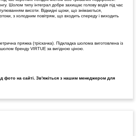
ингу. Шолом типу інтеграл добре захищає голову водія під час
егулюванням висоти. Відкидні щоки, що знімаються,
потоки, з холодним повітрям, що входить спереду і виходить
етрична пряжка (тріскачка). Підкладка шолома виготовлена із
и шолом бренду VIRTUE за вигідною ціною.
ід фото на сайті. Зв'яжіться з нашим менеджером для