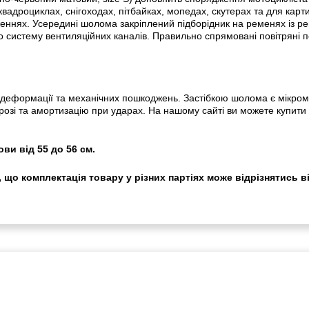
квадроциклах, снігоходах, пітбайках, мопедах, скутерах та для карт
оженнях. Усередині шолома закріплений підборідник на ременях із р
но систему вентиляційних каналів. Правильно спрямовані повітряні 
о деформації та механічних пошкоджень. Застібкою шолома є мікром
розі та амортизацію при ударах. На нашому сайті ви можете купит
ви від 55 до 56 см.
 що комплектація товару у різних партіях може відрізнятись в