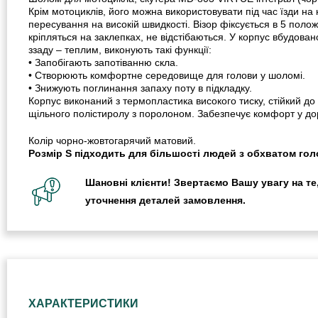
Крім мотоциклів, його можна використовувати під час їзди на 
пересування на високій швидкості. Візор фіксується в 5 пол
кріпляться на заклепках, не відстібаються. У корпус вбудова
ззаду – теплим, виконують такі функції:
• Запобігають запотіванню скла.
• Створюють комфортне середовище для голови у шоломі.
• Знижують поглинання запаху поту в підкладку.
Корпус виконаний з термопластика високого тиску, стійкий д
щільного полістиролу з поролоном. Забезпечує комфорт у до
Колір чорно-жовтогарячий матовий.
Розмір S підходить для більшості людей з обхватом голо
Шановні клієнти! Звертаємо Вашу увагу на те,
уточнення деталей замовлення.
ХАРАКТЕРИСТИКИ