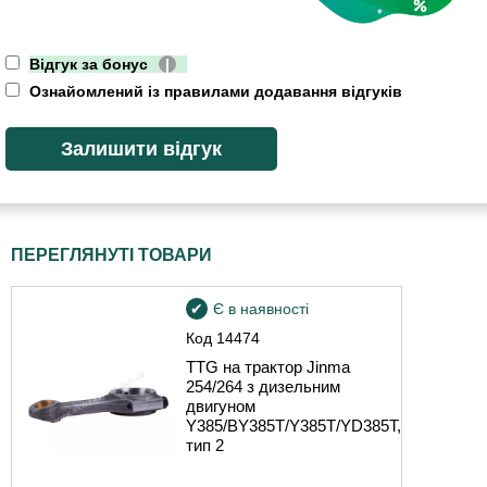
Відгук за бонус
|
Ознайомлений із правилами додавання відгуків
ПЕРЕГЛЯНУТІ ТОВАРИ
Є в наявності
Код
14474
TTG на трактор Jinma
254/264 з дизельним
двигуном
Y385/BY385T/Y385T/YD385T,
тип 2