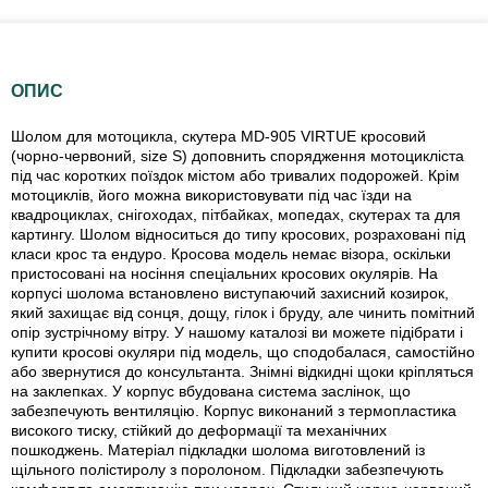
ОПИС
Шолом для мотоцикла, скутера MD-905 VIRTUE кросовий
(чорно-червоний, size S) доповнить спорядження мотоцикліста
під час коротких поїздок містом або тривалих подорожей. Крім
мотоциклів, його можна використовувати під час їзди на
квадроциклах, снігоходах, пітбайках, мопедах, скутерах та для
картингу. Шолом відноситься до типу кросових, розраховані під
класи крос та ендуро. Кросова модель немає візора, оскільки
пристосовані на носіння спеціальних кросових окулярів. На
корпусі шолома встановлено виступаючий захисний козирок,
який захищає від сонця, дощу, гілок і бруду, але чинить помітний
опір зустрічному вітру. У нашому каталозі ви можете підібрати і
купити кросові окуляри під модель, що сподобалася, самостійно
або звернутися до консультанта. Знімні відкидні щоки кріпляться
на заклепках. У корпус вбудована система заслінок, що
забезпечують вентиляцію. Корпус виконаний з термопластика
високого тиску, стійкий до деформації та механічних
пошкоджень. Матеріал підкладки шолома виготовлений із
щільного полістиролу з поролоном. Підкладки забезпечують