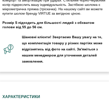
комфорт та амортизацію при ударах. Стильний чорно-червоний
колір підкреслить вашу індивідуальність. Застібкою шолома є
мікрометрична пряжка (тріскачка). На нашому сайті ви можете
купити шолом бренду VIRTUE за вигідною ціною.
Розмір S підходить для більшості людей з обхватом
голови від 55 до 56 см.
Шановні клієнти! Звертаємо Вашу увагу на те,
що комплектація товару у різних партіях може
відрізнятись від фото на сайті. Зв'яжіться з
нашим менеджером для уточнення деталей
замовлення.
ХАРАКТЕРИСТИКИ