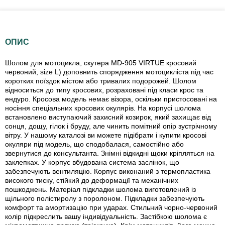
ОПИС
Шолом для мотоцикла, скутера MD-905 VIRTUE кросовий
червоний, size L) доповнить спорядження мотоцикліста під час
коротких поїздок містом або тривалих подорожей. Шолом
відноситься до типу кросових, розраховані під класи крос та
ендуро. Кросова модель немає візора, оскільки пристосовані на
носіння спеціальних кросових окулярів. На корпусі шолома
встановлено виступаючий захисний козирок, який захищає від
сонця, дощу, гілок і бруду, але чинить помітний опір зустрічному
вітру. У нашому каталозі ви можете підібрати і купити кросові
окуляри під модель, що сподобалася, самостійно або
звернутися до консультанта. Знімні відкидні щоки кріпляться на
заклепках. У корпус вбудована система заслінок, що
забезпечують вентиляцію. Корпус виконаний з термопластика
високого тиску, стійкий до деформації та механічних
пошкоджень. Матеріал підкладки шолома виготовлений із
щільного полістиролу з поролоном. Підкладки забезпечують
комфорт та амортизацію при ударах. Стильний чорно-червоний
колір підкреслить вашу індивідуальність. Застібкою шолома є