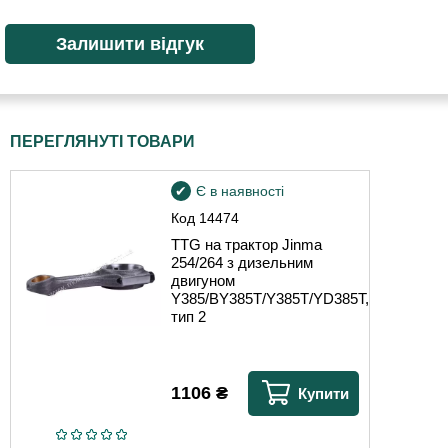
ПЕРЕГЛЯНУТІ ТОВАРИ
Є в наявності
Код
14474
TTG на трактор Jinma
254/264 з дизельним
двигуном
Y385/BY385T/Y385T/YD385T,
тип 2
1106
₴
Купити