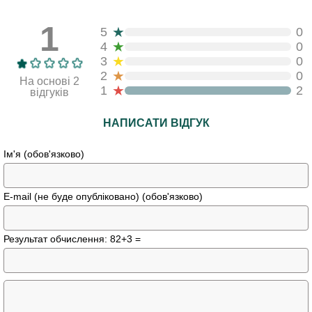
1
★
5
0
★
4
0
★
3
0
★
2
0
На основі 2
★
1
2
відгуків
НАПИСАТИ ВІДГУК
Ім'я (обов'язково)
E-mail (не буде опубліковано) (обов'язково)
Результат обчислення: 82+3 =