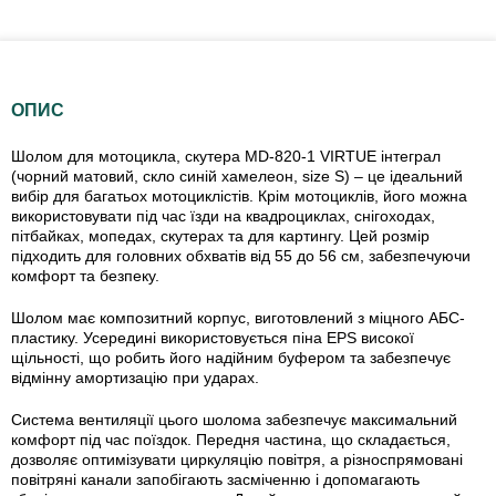
ОПИС
Шолом для мотоцикла, скутера MD-820-1 VIRTUE інтеграл
(чорний матовий, скло синій хамелеон, size S) – це ідеальний
вибір для багатьох мотоциклістів. Крім мотоциклів, його можна
використовувати під час їзди на квадроциклах, снігоходах,
пітбайках, мопедах, скутерах та для картингу. Цей розмір
підходить для головних обхватів від 55 до 56 см, забезпечуючи
комфорт та безпеку.
Шолом має композитний корпус, виготовлений з міцного АБС-
пластику. Усередині використовується піна EPS високої
щільності, що робить його надійним буфером та забезпечує
відмінну амортизацію при ударах.
Система вентиляції цього шолома забезпечує максимальний
комфорт під час поїздок. Передня частина, що складається,
дозволяє оптимізувати циркуляцію повітря, а різноспрямовані
повітряні канали запобігають засміченню і допомагають