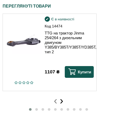
ПЕРЕГЛЯНУТІ ТОВАРИ
Є в наявності
Код
14474
TTG на трактор Jinma
254/264 з дизельним
двигуном
Y385/BY385T/Y385T/YD385T,
тип 2
1107
₴
Купити
‹
›