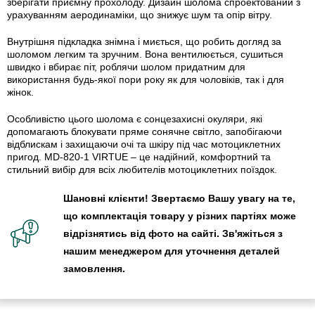
зберігати приємну прохолоду. Дизайн шолома спроектований з
урахуванням аеродинаміки, що знижує шум та опір вітру.
Внутрішня підкладка знімна і миється, що робить догляд за
шоломом легким та зручним. Вона вентилюється, сушиться
швидко і вбирає піт, роблячи шолом придатним для
використання будь-якої пори року як для чоловіків, так і для
жінок.
Особливістю цього шолома є сонцезахисні окуляри, які
допомагають блокувати пряме сонячне світло, запобігаючи
відблискам і захищаючи очі та шкіру під час мотоциклетних
пригод. MD-820-1 VIRTUE – це надійний, комфортний та
стильний вибір для всіх любителів мотоциклетних поїздок.
Шановні клієнти! Звертаємо Вашу увагу на те,
що комплектація товару у різних партіях може
відрізнятись від фото на сайті. Зв'яжіться з
нашим менеджером для уточнення деталей
замовлення.