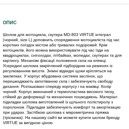
ОПИС
Шолом для мотоцикла, скутера MD-803 VIRTUE інтеграл
(чорний, size L) доповнить спорядження мотоцикліста під час
коротких поїздок містом або тривалих подорожей. Крім
мотоциклів, його можна використовувати під час їзди на
квадроциклах, снігоходах, пітбайках, мопедах, скутерах та для
картингу. Механізм фіксації положення скла на клямці.
Усередині шолома закріплений підборідник на ременях із
регулюванням висоти. Знімні відкидні щоки кріпляться на
заклепках. У корпус вбудована система заслінок, що
перешкоджають запотіванню скла і забезпечують свободу
дихання. Розташовані спереду корпусу і на маківці. Колір
чорний. Корпус виконаний з термопластика високого тиску,
стійкий до деформації та механічних пошкоджень. Матеріал
підкладки шолома виготовлений із щільного полістиролу з
поролоном. Підкладки забезпечують комфорт та амортизацію
при ударах. Застібкою шолома є мікрометрична пряжка
(тріскачка). На нашому сайті ви можете купити шолом бренду
VIRTUE за вигідною ціною.