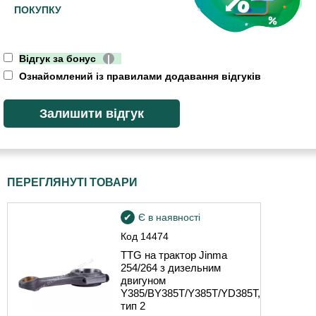
ПОКУПКУ
Відгук за бонус
|
Ознайомлений із правилами додавання відгуків
ПЕРЕГЛЯНУТІ ТОВАРИ
Є в наявності
Код
14474
TTG на трактор Jinma
254/264 з дизельним
двигуном
Y385/BY385T/Y385T/YD385T,
тип 2