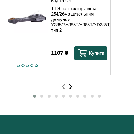
Код
14474
TTG на трактор Jinma
254/264 з дизельним
двигуном
Y385/BY385T/Y385T/YD385T,
тип 2
1107
₴
Купити
‹
›