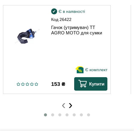
Є в наявності
Код
26422
Гачок (утримувач) TT
AGRO MOTO для сумки
Є комплект
153
₴
Купити
‹
›