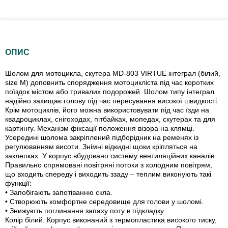
ОПИС
Шолом для мотоцикла, скутера MD-803 VIRTUE інтеграл (білий,
size M) доповнить спорядження мотоцикліста під час коротких
поїздок містом або тривалих подорожей. Шолом типу інтеграл
надійно захищає голову під час пересування високої швидкості.
Крім мотоциклів, його можна використовувати під час їзди на
квадроциклах, снігоходах, пітбайках, мопедах, скутерах та для
картингу. Механізм фіксації положення візора на клямці.
Усередині шолома закріплений підборідник на ременях із
регулюванням висоти. Знімні відкидні щоки кріпляться на
заклепках. У корпус вбудовано систему вентиляційних каналів.
Правильно спрямовані повітряні потоки з холодним повітрям,
що входить спереду і виходить ззаду – теплим виконують такі
функції:
• Запобігають запотіванню скла.
• Створюють комфортне середовище для голови у шоломі.
• Знижують поглинання запаху поту в підкладку.
Колір білий. Корпус виконаний з термопластика високого тиску,