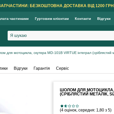
ГУК НА ТОВАР — ОТРИМАЙ ЗНИЖКУ НА НАСТУПНЕ З
лата частинами
Гуртовим клієнтам
Контакти
Відгуки
ом для мотоцикла, скутера MD-101B VIRTUE інтеграл (сріблястий ме
тики
Відгуки
Гарантія
Сервіс
ШОЛОМ ДЛЯ МОТОЦИКЛА, 
(СРІБЛЯСТИЙ МЕТАЛІК, SI
(4 оцінок, середня: 1,80 з 5)