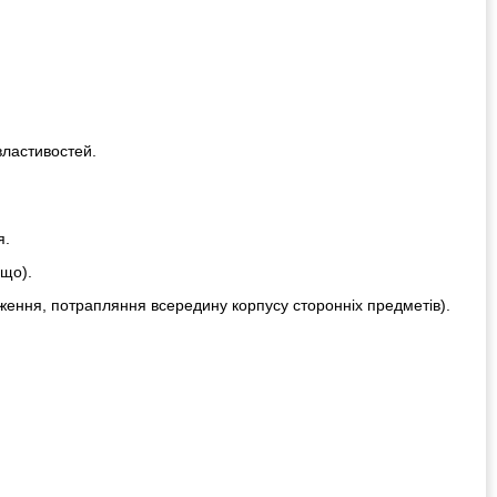
властивостей.
я.
ощо).
ження, потрапляння всередину корпусу сторонніх предметів).