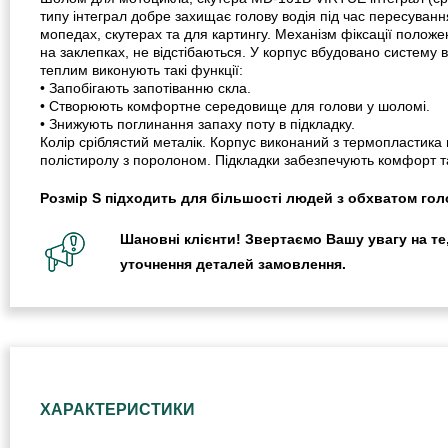
типу інтеграл добре захищає голову водія під час пересування
мопедах, скутерах та для картингу. Механізм фіксації положе
на заклепках, не відстібаються. У корпус вбудовано систему 
теплим виконують такі функції:
• Запобігають запотіванню скла.
• Створюють комфортне середовище для голови у шоломі.
• Знижують поглинання запаху поту в підкладку.
Колір сріблястий металік. Корпус виконаний з термопластика
полістиролу з поролоном. Підкладки забезпечують комфорт т
Розмір S підходить для більшості людей з обхватом голо
Шановні клієнти! Звертаємо Вашу увагу на те,
уточнення деталей замовлення.
ХАРАКТЕРИСТИКИ