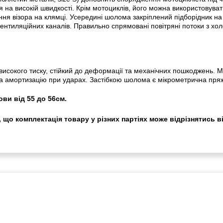
 на високій швидкості. Крім мотоциклів, його можна використовувати
ння візора на клямці. Усередині шолома закріплений підборідник на
вентиляційних каналів. Правильно спрямовані повітряні потоки з хо
 високого тиску, стійкий до деформації та механічних пошкоджень. 
а амортизацію при ударах. Застібкою шолома є мікрометрична пряжк
ви від 55 до 56см.
 що комплектація товару у різних партіях може відрізнятись в