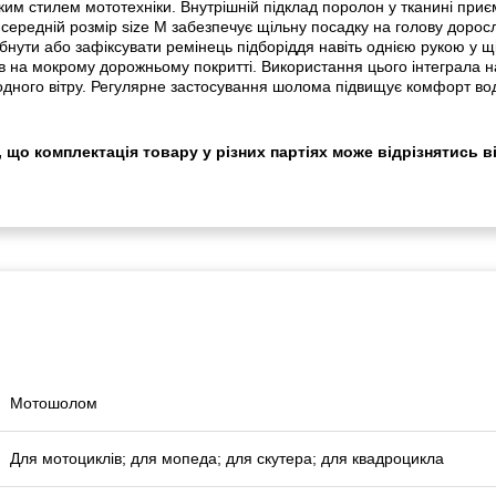
ким стилем мототехніки. Внутрішній підклад поролон у тканині приє
 середній розмір size М забезпечує щільну посадку на голову дор
бнути або зафіксувати ремінець підборіддя навіть однією рукою у щі
ів на мокрому дорожньому покритті. Використання цього інтеграла на
лодного вітру. Регулярне застосування шолома підвищує комфорт воді
 що комплектація товару у різних партіях може відрізнятись в
Мотошолом
Для мотоциклів; для мопеда; для скутера; для квадроцикла