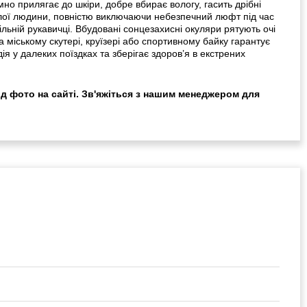
мно прилягає до шкіри, добре вбирає вологу, гасить дрібні
ослої людини, повністю виключаючи небезпечний люфт під час
льній рукавичці. Вбудовані сонцезахисні окуляри рятують очі
 міському скутері, круїзері або спортивному байку гарантує
я у далеких поїздках та зберігає здоров’я в екстрених
ід фото на сайті. Зв'яжіться з нашим менеджером для