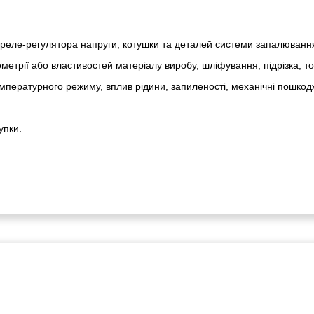
реле-регулято­ра напруги, котушки та деталей системи запалюванн
метрії або властивостей матеріалу виробу, шліфування, підрізка, т
пературного режиму, вплив рідини, запиленості, механічні пошкод
упки.