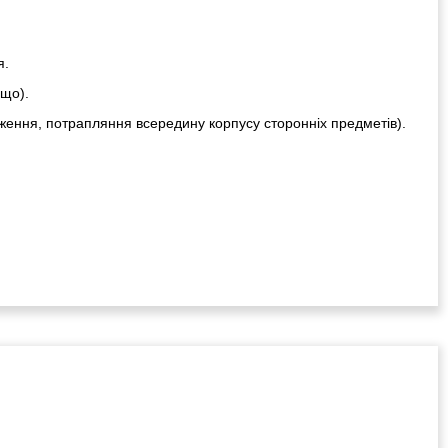
я.
ощо).
ження, потрапляння всередину корпусу сторонніх предметів).