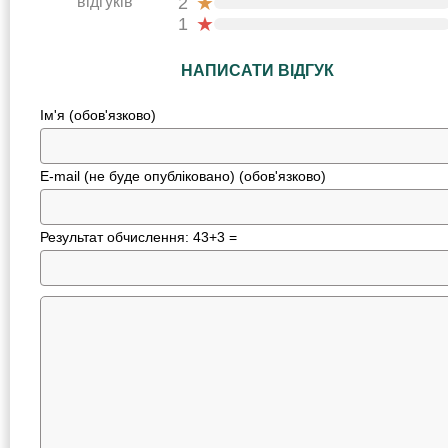
★
відгуків
2
★
1
НАПИСАТИ ВІДГУК
Ім'я (обов'язково)
E-mail (не буде опубліковано) (обов'язково)
Результат обчислення: 43+3 =