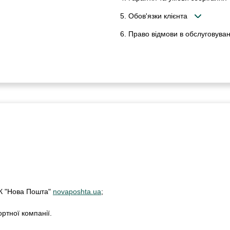
5. Обов'язки клієнта
6. Право відмови в обслуговуван
ТК "Нова Пошта"
novaposhta.ua
;
ртної компанії.