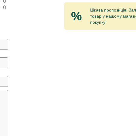
0
0
Цікава пропозиція! Зал
%
товар у нашому магази
покупку!