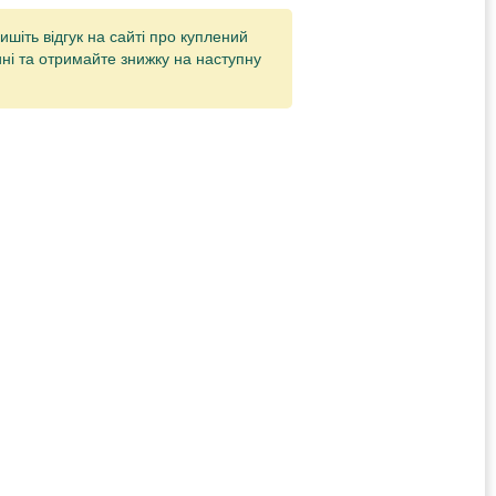
ишіть відгук на сайті про куплений
ні та отримайте знижку на наступну