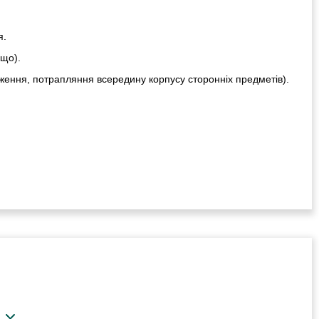
я.
ощо).
ження, потрапляння всередину корпусу сторонніх предметів).