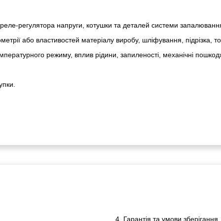
реле-регулято­ра напруги, котушки та деталей системи запалюванн
метрії або властивостей матеріалу виробу, шліфування, підрізка, т
пературного режиму, вплив рідини, запиленості, механічні пошкод
упки.
4. Гарантія та умови зберігання