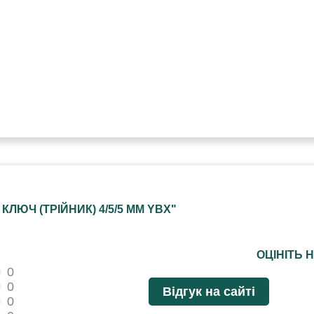
ЛЮЧ (ТРІЙНИК) 4/5/5 ММ YBX"
ОЦІНІТЬ 
0
0
Відгук на сайті
0