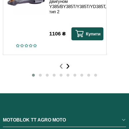
двигуном
Y385/BY385T/Y385T/YD385T,
тип 2
1106
₴
Купити
‹
›
MOTOBLOK TT AGRO MOTO