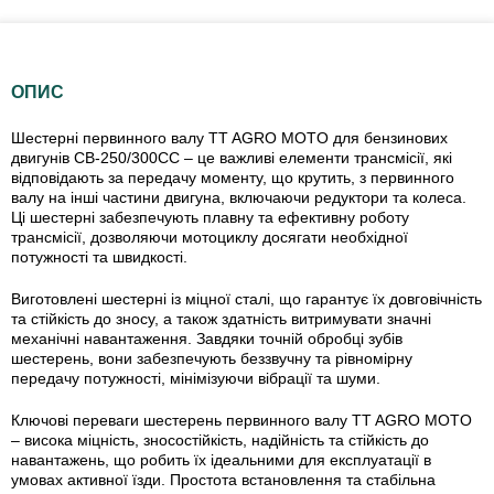
ОПИС
Шестерні первинного валу TT AGRO MOTO для бензинових
двигунів CB-250/300СС – це важливі елементи трансмісії, які
відповідають за передачу моменту, що крутить, з первинного
валу на інші частини двигуна, включаючи редуктори та колеса.
Ці шестерні забезпечують плавну та ефективну роботу
трансмісії, дозволяючи мотоциклу досягати необхідної
потужності та швидкості.
Виготовлені шестерні із міцної сталі, що гарантує їх довговічність
та стійкість до зносу, а також здатність витримувати значні
механічні навантаження. Завдяки точній обробці зубів
шестерень, вони забезпечують беззвучну та рівномірну
передачу потужності, мінімізуючи вібрації та шуми.
Ключові переваги шестерень первинного валу TT AGRO MOTO
– висока міцність, зносостійкість, надійність та стійкість до
навантажень, що робить їх ідеальними для експлуатації в
умовах активної їзди. Простота встановлення та стабільна