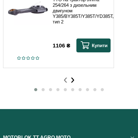
254/264 з дизельним
двигуном
Y385/BY385T/Y385T/YD385T,
тип 2
1106
₴
Купити
‹
›
MOTOBLOK TT AGRO MOTO