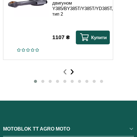
двигуном
Y385/BY385T/Y385T/YD385T,
тип 2
1107
₴
Купити
‹
›
MOTOBLOK TT AGRO MOTO