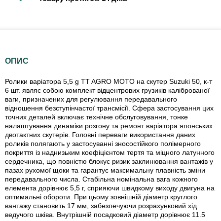
ОПИС
Ролики варіатора 5,5 g TT AGRO MOTO на скутер Suzuki 50, к-т
6 шт. являє собою комплект відцентрових грузиків каліброваної
ваги, призначених для регулювання передавального
відношення безступінчастої трансмісії. Сфера застосування цих
точних деталей включає технічне обслуговування, тонке
налаштування динаміки розгону та ремонт варіатора японських
двотактних скутерів. Головні переваги використання даних
роликів полягають у застосуванні зносостійкого полімерного
покриття із наднизьким коефіцієнтом тертя та міцного латунного
сердечника, що повністю блокує ризик заклинювання вантажів у
пазах рухомої щоки та гарантує максимальну плавність зміни
передавального числа. Стабільна номінальна вага кожного
елемента дорівнює 5,5 г, сприяючи швидкому виходу двигуна на
оптимальні обороти. При цьому зовнішній діаметр круглого
вантажу становить 17 мм, забезпечуючи розрахунковий хід
ведучого шківа. Внутрішній посадковий діаметр дорівнює 11.5