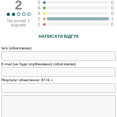
2
★
5
0
★
4
0
★
3
0
★
2
1
На основі 1
★
1
0
відгуків
НАПИСАТИ ВІДГУК
Ім'я (обов'язково)
E-mail (не буде опубліковано) (обов'язково)
Результат обчислення: 87+6 =