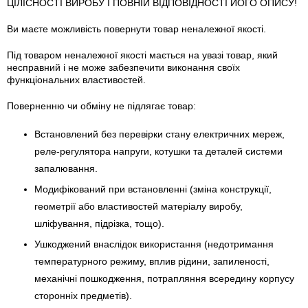
ЦІЛІСНОСТІ ВИРОБУ І ПОВНІЙ ВІДПОВІДНОСТІ ЙОГО ОПИСУ!
Ви маєте можливість повернути товар неналежної якості.
Під товаром неналежної якості мається на увазі товар, який
несправний і не може забезпечити виконання своїх
функціональних властивостей.
Поверненню чи обміну не підлягає товар:
Встановлений без перевірки стану електричних мереж,
реле-регулято­ра напруги, котушки та деталей системи
запалювання.
Модифікований при встановленні (зміна конструкції,
геометрії або властивостей матеріалу виробу,
шліфування, підрізка, тощо).
Ушкоджений внаслідок використання (недотримання
температурного режиму, вплив рідини, запиленості,
механічні пошкодження, потрапляння всередину корпусу
сторонніх предметів).