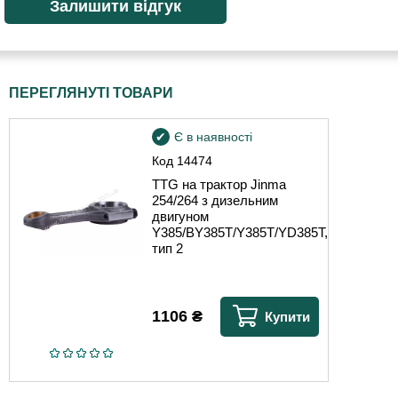
ПЕРЕГЛЯНУТІ ТОВАРИ
Є в наявності
Код
14474
TTG на трактор Jinma
254/264 з дизельним
двигуном
Y385/BY385T/Y385T/YD385T,
тип 2
1106
₴
Купити