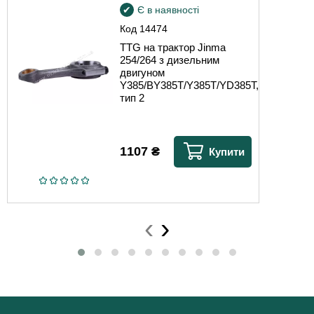
Є в наявності
Код
14474
TTG на трактор Jinma
254/264 з дизельним
двигуном
Y385/BY385T/Y385T/YD385T,
тип 2
1107
₴
Купити
‹
›