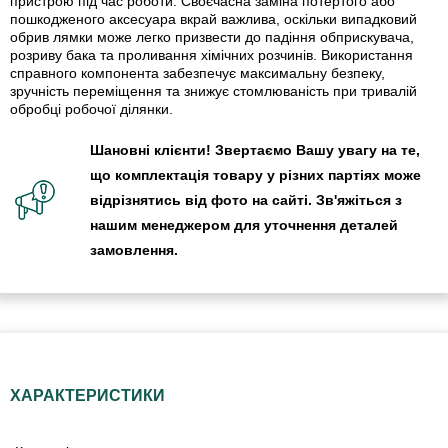
пристрою під час роботи. Своєчасна заміна потертого або
пошкодженого аксесуара вкрай важлива, оскільки випадковий
обрив лямки може легко призвести до падіння обприскувача,
розриву бака та проливання хімічних розчинів. Використання
справного компонента забезпечує максимальну безпеку,
зручність переміщення та знижує стомлюваність при тривалій
обробці робочої ділянки.
Шановні клієнти! Звертаємо Вашу увагу на те,
що комплектація товару у різних партіях може
відрізнятись від фото на сайті. Зв'яжіться з
нашим менеджером для уточнення деталей
замовлення.
ХАРАКТЕРИСТИКИ