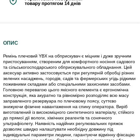
товару протягом 14 днів
ОПИС
Ремінь плечовий YBX на обприскувач є міцним і дуже зручним
пристосуванням, створеним для комфортного носіння садового
та сільськогосподарського обприскувального обладнання. Цей
аксесуар активно застосовується при регулярній обробці різних
зелених насаджень, городів, садів та фермерських угідь рідкими
поживними складами або спеціальними захисними засобами.
Головною перевагою цього якісного елемента є ергономічна
конструкція, яка акуратно та рівномірно розподіляє всю масу
заправленого резервуара по плечовому поясу, суттєво
знижуючи фізичне навантаження на спину оператора. Виріб
виготовлений із високоміцного синтетичного матеріалу, стійкого
до прямої дії вологи, хімічних реагентів та сонячного
ультрафіолету. Наявність надійних регулювальних пряжок
дозволяє швидко налаштувати необхідну довжину під
індивідуальні параметри людини, гарантуючи відмінну фіксацію