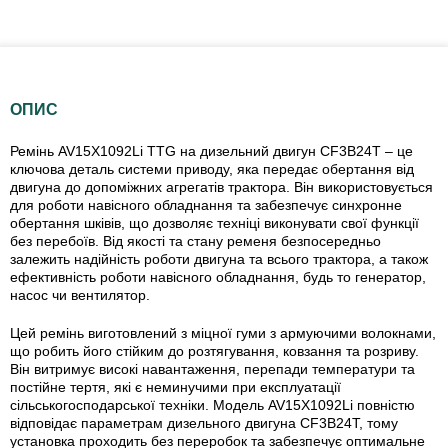
ОПИС
Ремінь AV15X1092Li TTG на дизельний двигун СF3B24T – це
ключова деталь системи приводу, яка передає обертання від
двигуна до допоміжних агрегатів трактора. Він використовується
для роботи навісного обладнання та забезпечує синхронне
обертання шківів, що дозволяє техніці виконувати свої функції
без перебоїв. Від якості та стану ременя безпосередньо
залежить надійність роботи двигуна та всього трактора, а також
ефективність роботи навісного обладнання, будь то генератор,
насос чи вентилятор.
Цей ремінь виготовлений з міцної гуми з армуючими волокнами,
що робить його стійким до розтягування, ковзання та розриву.
Він витримує високі навантаження, перепади температури та
постійне тертя, які є неминучими при експлуатації
сільськогосподарської техніки. Модель AV15X1092Li повністю
відповідає параметрам дизельного двигуна CF3B24T, тому
установка проходить без переробок та забезпечує оптимальне