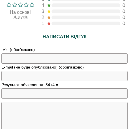
★
4
0
★
3
0
На основі
★
відгуків
2
0
★
1
0
НАПИСАТИ ВІДГУК
Ім'я (обов'язково)
E-mail (не буде опубліковано) (обов'язково)
Результат обчислення: 54+4 =