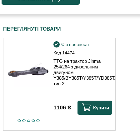
ПЕРЕГЛЯНУТІ ТОВАРИ
Є в наявності
Код
14474
TTG на трактор Jinma
254/264 з дизельним
двигуном
Y385/BY385T/Y385T/YD385T,
тип 2
1106
₴
Купити