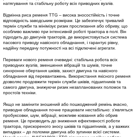
натягування та стабільну роботу всіх приводних вузлів.
Відмінна риса ременя TTG – висока зносостійкість і точне
відповідність заводським розмірам. Це забезпечує тривалий
термін служби та мінімізує ризик прослизання або обриву, що
особливо важливо при інтенсивній роботі трактора в полі. Він
підходить до двигунів тракторів, де використовується система
пасового приводу навісного обладнання, і гарантує рівну,
надійну передачу потужності на всі підключені агрегати.
Переваги нового ременя очевидні: стабільна робота всіх
приводних вузлів, зменшення вібрацій та шумів, точне
синхронне обертання шківів, захист двигуна та навісного
обладнання від перевантажень. Використання якісного ременя
дозволяє продовжити термін служби шківів, підшипників та
самого двигуна, знижуючи ризик незапланованих поломок та
простоїв техніки.
Якщо не замінити зношений або пошкоджений ремінь вчасно,
приводне обладнання почне працювати нестабільно: з’являться
пробуксовки, шум, вібрації, можливе ковзання або обрив
ременя. Це призводить до зниження ефективності роботи
трактора, прискореного зносу шківів та підшипників, а у важких
випадках – до поломки двигуна або зупинки всієї системи.