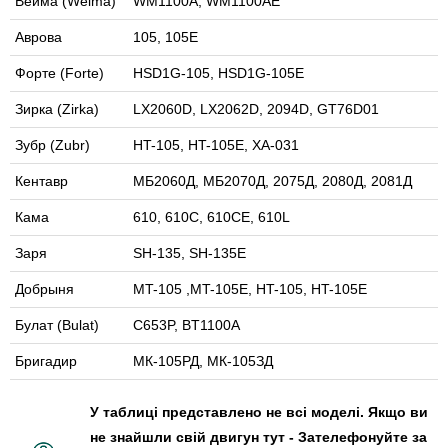
Вейма (Weima)
WM1100А, WM1100АE
Аврова
105, 105E
Форте (Forte)
HSD1G-105, HSD1G-105E
Зирка (Zirka)
LX2060D, LX2062D, 2094D, GT76D01
Зубр (Zubr)
HT-105, HT-105E, XA-031
Кентавр
МБ2060Д, МБ2070Д, 2075Д, 2080Д, 2081Д
Кама
610, 610С, 610CE, 610L
Заря
SH-135, SH-135E
Добрыня
MT-105 ,MT-105E, HT-105, HT-105E
Булат (Bulat)
C653P, BT1100A
Бригадир
МК-105РД, МК-105ЗД
У таблиці представлено не всі моделі. Якщо ви
не знайшли свій двигун тут - Зателефонуйте за