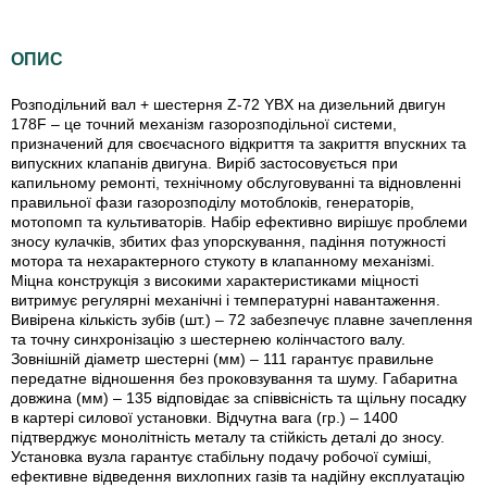
ОПИС
Розподільний вал + шестерня Z-72 YBX на дизельний двигун
178F – це точний механізм газорозподільної системи,
призначений для своєчасного відкриття та закриття впускних та
випускних клапанів двигуна. Виріб застосовується при
капильному ремонті, технічному обслуговуванні та відновленні
правильної фази газорозподілу мотоблоків, генераторів,
мотопомп та культиваторів. Набір ефективно вирішує проблеми
зносу кулачків, збитих фаз упорскування, падіння потужності
мотора та нехарактерного стукоту в клапанному механізмі.
Міцна конструкція з високими характеристиками міцності
витримує регулярні механічні і температурні навантаження.
Вивірена кількість зубів (шт.) – 72 забезпечує плавне зачеплення
та точну синхронізацію з шестернею колінчастого валу.
Зовнішній діаметр шестерні (мм) – 111 гарантує правильне
передатне відношення без проковзування та шуму. Габаритна
довжина (мм) – 135 відповідає за співвісність та щільну посадку
в картері силової установки. Відчутна вага (гр.) – 1400
підтверджує монолітність металу та стійкість деталі до зносу.
Установка вузла гарантує стабільну подачу робочої суміші,
ефективне відведення вихлопних газів та надійну експлуатацію