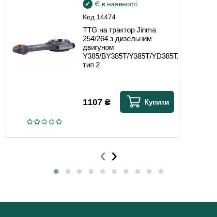
Є в наявності
Код
14474
TTG на трактор Jinma
254/264 з дизельним
двигуном
Y385/BY385T/Y385T/YD385T,
тип 2
1107
₴
Купити
‹
›