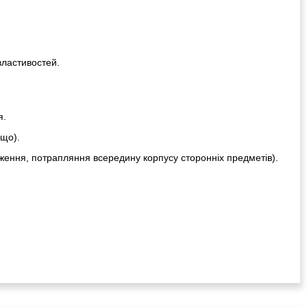
властивостей.
я.
ощо).
ження, потрапляння всередину корпусу сторонніх предметів).