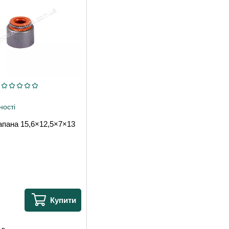
ності
апана 15,6×12,5×7×13
Купити