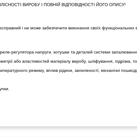
ІСНОСТІ ВИРОБУ І ПОВНІЙ ВІДПОВІДНОСТІ ЙОГО ОПИСУ!
 несправний і не може забезпечити виконання своїх функціональних 
реле-регулято­ра напруги, котушки та деталей системи запалюванн
метрії або властивостей матеріалу виробу, шліфування, підрізка, т
пературного режиму, вплив рідини, запиленості, механічні пошкод
упки.