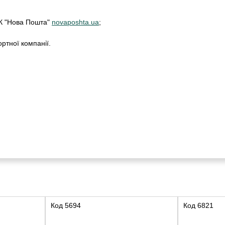
ТК "Нова Пошта"
novaposhta.ua
;
ртної компанії.
Код
5694
Код
6821