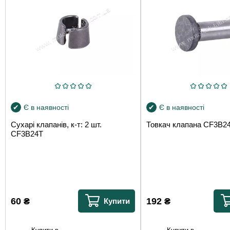
Є в наявності
Є в наявності
Сухарі клапанів, к-т: 2 шт.
Товкач клапана СF3B2
СF3B24T
60
₴
192
₴
Купити