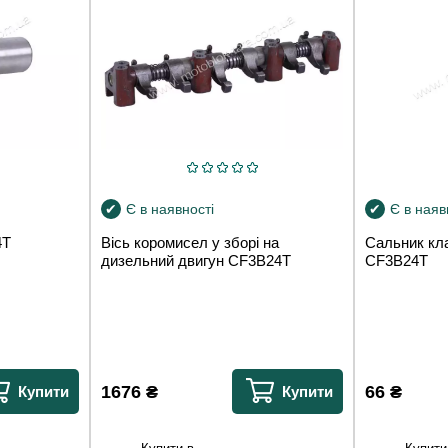
Є в наявності
Є в наяв
4T
Вісь коромисел у зборі на
Сальник кл
дизельний двигун СF3B24T
СF3B24T
1676
₴
66
₴
Купити
Купити