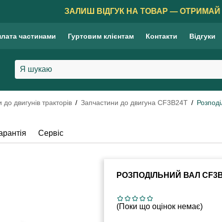
ГУК НА ТОВАР — ОТРИМАЙ ЗНИЖКУ НА НАСТУПНЕ З
лата частинами
Гуртовим клієнтам
Контакти
Відгуки
 до двигунів тракторів
Запчастини до двигуна CF3B24T
Розпод
арантія
Сервіс
РОЗПОДІЛЬНИЙ ВАЛ СF3
(Поки що оцінок немає)