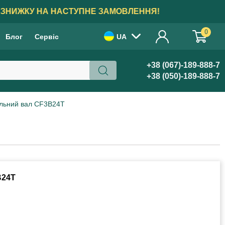
АМОВЛЕННЯ!
0
Блог
Сервіс
UA
+38 (067)-189-888-7
+38 (050)-189-888-7
ільний вал СF3B24T
B24T