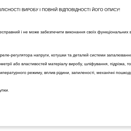
ІСНОСТІ ВИРОБУ І ПОВНІЙ ВІДПОВІДНОСТІ ЙОГО ОПИСУ!
 несправний і не може забезпечити виконання своїх функціональних 
реле-регулято­ра напруги, котушки та деталей системи запалюванн
метрії або властивостей матеріалу виробу, шліфування, підрізка, т
пературного режиму, вплив рідини, запиленості, механічні пошкод
упки.