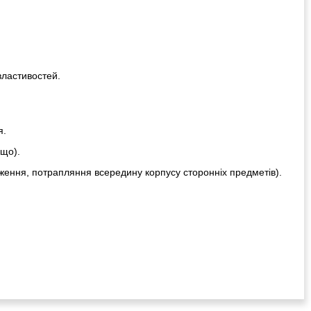
властивостей.
я.
ощо).
ження, потрапляння всередину корпусу сторонніх предметів).