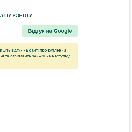
НАШУ РОБОТУ
Відгук на Google
ишіть відгук на сайті про куплений
ні та отримайте знижку на наступну