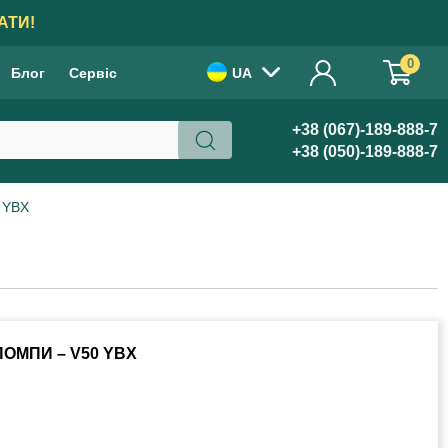
АТИ!
0
Блог
Сервіс
UA
+38 (067)-189-888-7
+38 (050)-189-888-7
 YBX
ОМПИ – V50 YBX