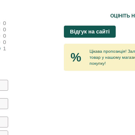
ОЦІНІТЬ 
0
0
Відгук на сайті
0
0
1
Цікава пропозиція! Зал
%
товар у нашому магази
покупку!