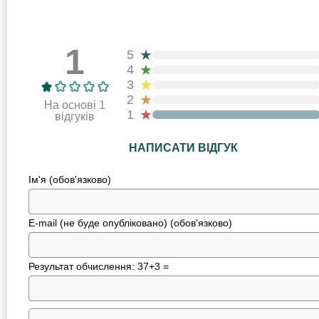
1
★
5
★
4
★
3
★
2
На основі 1
★
1
відгуків
НАПИСАТИ ВІДГУК
Ім'я (обов'язково)
E-mail (не буде опубліковано) (обов'язково)
Результат обчислення: 37+3 =