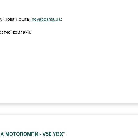
ТК "Нова Пошта"
novaposhta.ua
;
ртної компанії.
А МОТОПОМПИ - V50 YBX"