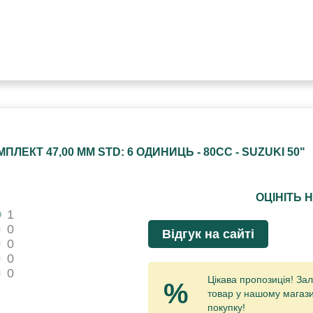
ЕКТ 47,00 ММ STD: 6 ОДИНИЦЬ - 80CC - SUZUKI 50"
ОЦІНІТЬ 
1
0
Відгук на сайті
0
0
0
Цікава пропозиція! Зал
%
товар у нашому магази
покупку!