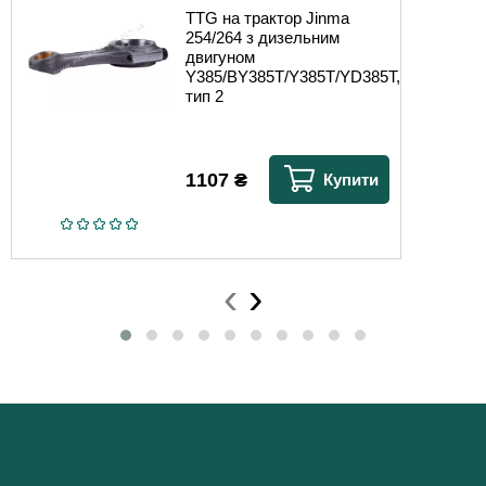
TTG на трактор Jinma
254/264 з дизельним
двигуном
Y385/BY385T/Y385T/YD385T,
тип 2
1107
₴
Купити
‹
›