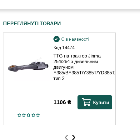
ПЕРЕГЛЯНУТІ ТОВАРИ
Є в наявності
Код
14474
TTG на трактор Jinma
254/264 з дизельним
двигуном
Y385/BY385T/Y385T/YD385T,
тип 2
1106
₴
Купити
‹
›