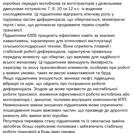
коробках передач мотоблоків та мототракторів з дизельними
двигунами потужністю 7, 8, 10 та 12 к.с. із водяним
охолодженням. Ці підшипники відіграють ключову роль у
підтримці частин диференціала, що обертаються, мінімізуючи
тертя і знос, що допомагає продовжити термін служби
трансмісії.
Підшипники 6305 працюють ефективно навіть за значних
навантажень, характерних для інтенсивної експлуатації
сільськогосподарської техніки. Вони сприяють плавній і
стабільній роботі диференціала, гарантуючи правильну
передачу моменту, що обертає, що важливо для надійності
всього механізму. Ці підшипники зменшують ймовірність
перегріву та зносу трансмісійних елементів, особливо при роботі
у важких умовах, таких як високі навантаження та бруд.
Якщо підшипники зношуються, виникає люфт, підвищена
вібрація та шум, що свідчить про погіршення роботи
диференціала. Згодом це може призвести до нестабільної
роботи трансмісії, зниження ефективності роботи мотоблока або
мототрактора і, зрештою, поломки внутрішніх компонентів КПП.
Невиконання заміни зношених підшипників може спричинити
пошкодження інших важливих частин, що призведе до дорогого
ремонту або заміни всієї коробки.
Регулярна перевірка стану підшипників та їх своєчасна заміна
запобігає більш серйозним поломкам і забезпечить стабільну
роботу трансмісії в будь-яких умовах.