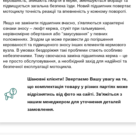
керованість, зникають люфти в кермі, зменшуються вібрації та
підвищується загальна безпека їзди. Новий підшипник повертає
мотоциклу точність реакції та впевненість у кожному повороті.
Якщо не замінити підшипник вчасно, з’являються характерні
ознаки зносу – люфт керма, стукіт при гальмуванні,
нерівномірне обертання або “закусування” у певних
положеннях. Згодом це може призвести до погіршення
керованості та підвищеного зносу інших елементів кермового
вузла. В умовах бездоріжжя такі проблеми стають особливо
небезпечними. Тому своєчасна заміна підшипника керма – це
не просто обслуговування, а необхідний захід для надійної та
безпечної експлуатації мотоцикла.
Шановні клієнти! Звертаємо Вашу увагу на те,
що комплектація товару у різних партіях може
відрізнятись від фото на сайті. Зв'яжіться з
нашим менеджером для уточнення деталей
замовлення.