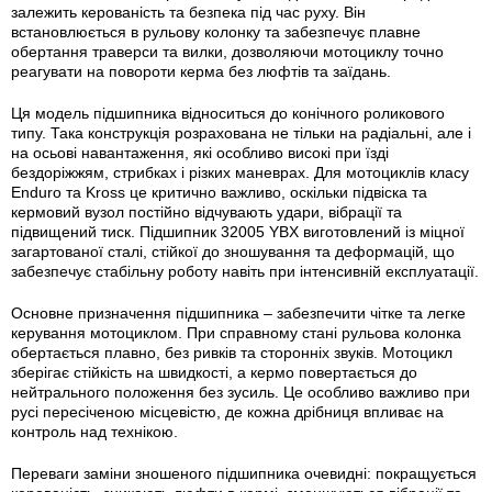
залежить керованість та безпека під час руху. Він
встановлюється в рульову колонку та забезпечує плавне
обертання траверси та вилки, дозволяючи мотоциклу точно
реагувати на повороти керма без люфтів та заїдань.
Ця модель підшипника відноситься до конічного роликового
типу. Така конструкція розрахована не тільки на радіальні, але і
на осьові навантаження, які особливо високі при їзді
бездоріжжям, стрибках і різких маневрах. Для мотоциклів класу
Enduro та Kross це критично важливо, оскільки підвіска та
кермовий вузол постійно відчувають удари, вібрації та
підвищений тиск. Підшипник 32005 YBX виготовлений із міцної
загартованої сталі, стійкої до зношування та деформацій, що
забезпечує стабільну роботу навіть при інтенсивній експлуатації.
Основне призначення підшипника – забезпечити чітке та легке
керування мотоциклом. При справному стані рульова колонка
обертається плавно, без ривків та сторонніх звуків. Мотоцикл
зберігає стійкість на швидкості, а кермо повертається до
нейтрального положення без зусиль. Це особливо важливо при
русі пересіченою місцевістю, де кожна дрібниця впливає на
контроль над технікою.
Переваги заміни зношеного підшипника очевидні: покращується