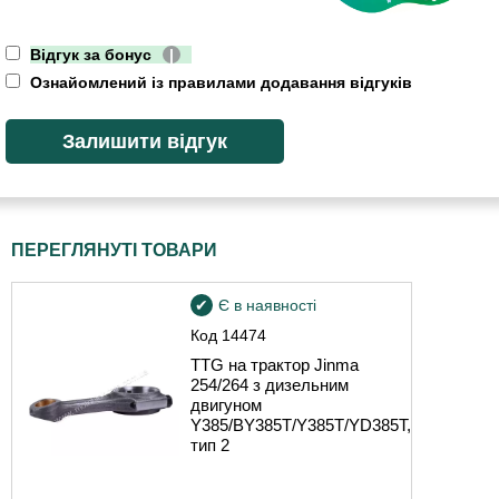
Відгук за бонус
|
Ознайомлений із правилами додавання відгуків
ПЕРЕГЛЯНУТІ ТОВАРИ
Є в наявності
Код
14474
TTG на трактор Jinma
254/264 з дизельним
двигуном
Y385/BY385T/Y385T/YD385T,
тип 2