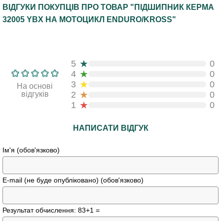
ВІДГУКИ ПОКУПЦІВ ПРО ТОВАР "ПІДШИПНИК КЕРМА
32005 YBX НА МОТОЦИКЛ ENDURO/KROSS"
★
5
0
★
4
0
★
3
0
На основі
★
відгуків
2
0
★
1
0
НАПИСАТИ ВІДГУК
Ім'я (обов'язково)
E-mail (не буде опубліковано) (обов'язково)
Результат обчислення: 83+1 =