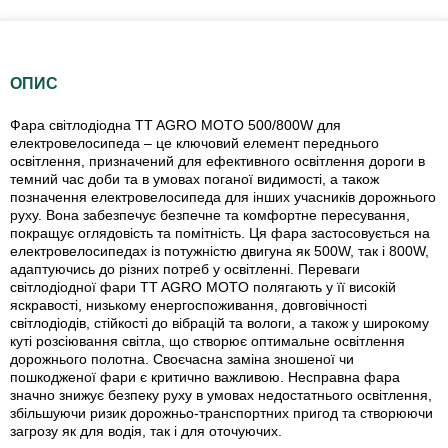
ОПИС
Фара світлодіодна TT AGRO MOTO 500/800W для
електровелосипеда – це ключовий елемент переднього
освітлення, призначений для ефективного освітлення дороги в
темний час доби та в умовах поганої видимості, а також
позначення електровелосипеда для інших учасників дорожнього
руху. Вона забезпечує безпечне та комфортне пересування,
покращує оглядовість та помітність. Ця фара застосовується на
електровелосипедах із потужністю двигуна як 500W, так і 800W,
адаптуючись до різних потреб у освітленні. Переваги
світлодіодної фари TT AGRO MOTO полягають у її високій
яскравості, низькому енергоспоживання, довговічності
світлодіодів, стійкості до вібрацій та вологи, а також у широкому
куті розсіювання світла, що створює оптимальне освітлення
дорожнього полотна. Своєчасна заміна зношеної чи
пошкодженої фари є критично важливою. Несправна фара
значно знижує безпеку руху в умовах недостатнього освітлення,
збільшуючи ризик дорожньо-транспортних пригод та створюючи
загрозу як для водія, так і для оточуючих.