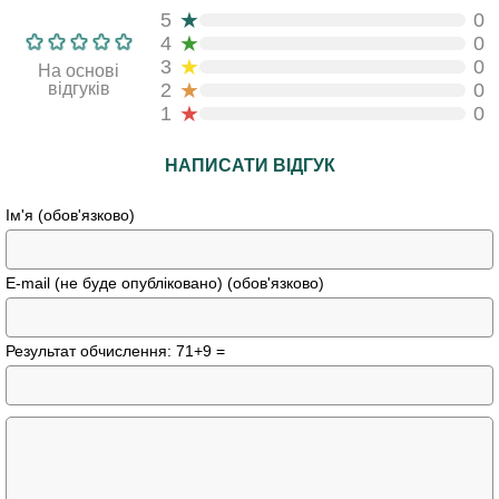
★
5
0
★
4
0
★
3
0
На основі
★
відгуків
2
0
★
1
0
НАПИСАТИ ВІДГУК
Ім'я (обов'язково)
E-mail (не буде опубліковано) (обов'язково)
Результат обчислення: 71+9 =