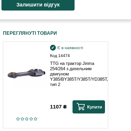
ПЕРЕГЛЯНУТІ ТОВАРИ
Є в наявності
Код
14474
TTG на трактор Jinma
254/264 з дизельним
двигуном
Y385/BY385T/Y385T/YD385T,
тип 2
1107
₴
Купити