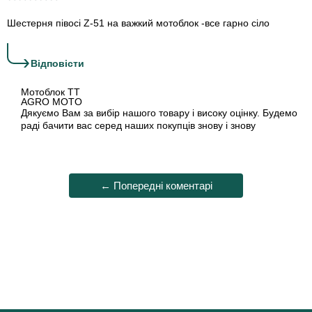
Шестерня півосі Z-51 на важкий мотоблок -все гарно сіло
›
Відповіcти
Мотоблок TT
AGRO MOTO
Дякуємо Вам за вибір нашого товару і високу оцінку. Будемо
раді бачити вас серед наших покупців знову і знову
← Попередні коментарі