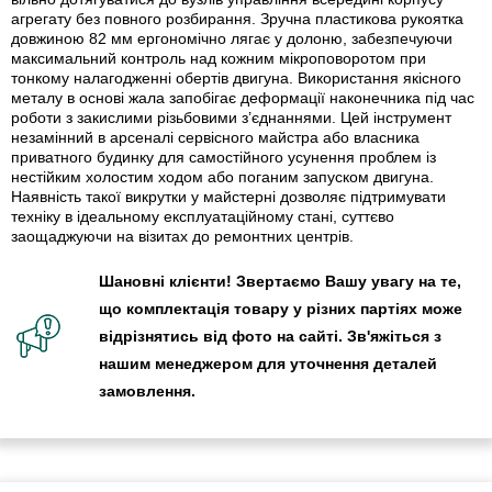
агрегату без повного розбирання. Зручна пластикова рукоятка
довжиною 82 мм ергономічно лягає у долоню, забезпечуючи
максимальний контроль над кожним мікроповоротом при
тонкому налагодженні обертів двигуна. Використання якісного
металу в основі жала запобігає деформації наконечника під час
роботи з закислими різьбовими з’єднаннями. Цей інструмент
незамінний в арсеналі сервісного майстра або власника
приватного будинку для самостійного усунення проблем із
нестійким холостим ходом або поганим запуском двигуна.
Наявність такої викрутки у майстерні дозволяє підтримувати
техніку в ідеальному експлуатаційному стані, суттєво
заощаджуючи на візитах до ремонтних центрів.
Шановні клієнти! Звертаємо Вашу увагу на те,
що комплектація товару у різних партіях може
відрізнятись від фото на сайті. Зв'яжіться з
нашим менеджером для уточнення деталей
замовлення.