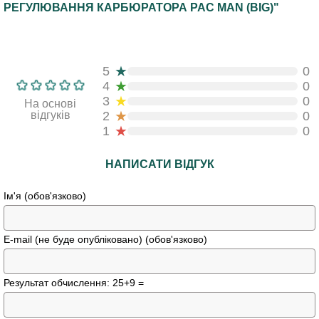
РЕГУЛЮВАННЯ КАРБЮРАТОРА PAC MAN (BIG)"
★
5
0
★
4
0
★
3
0
На основі
★
відгуків
2
0
★
1
0
НАПИСАТИ ВІДГУК
Ім'я (обов'язково)
E-mail (не буде опубліковано) (обов'язково)
Результат обчислення: 25+9 =