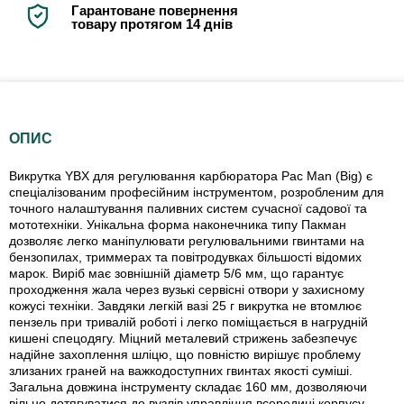
Гарантоване повернення
товару протягом 14 днів
ОПИС
Викрутка YBX для регулювання карбюратора Pac Man (Big) є
спеціалізованим професійним інструментом, розробленим для
точного налаштування паливних систем сучасної садової та
мототехніки. Унікальна форма наконечника типу Пакман
дозволяє легко маніпулювати регулювальними гвинтами на
бензопилах, триммерах та повітродувках більшості відомих
марок. Виріб має зовнішній діаметр 5/6 мм, що гарантує
проходження жала через вузькі сервісні отвори у захисному
кожусі техніки. Завдяки легкій вазі 25 г викрутка не втомлює
пензель при тривалій роботі і легко поміщається в нагрудній
кишені спецодягу. Міцний металевий стрижень забезпечує
надійне захоплення шліцю, що повністю вирішує проблему
злизаних граней на важкодоступних гвинтах якості суміші.
Загальна довжина інструменту складає 160 мм, дозволяючи
вільно дотягуватися до вузлів управління всередині корпусу