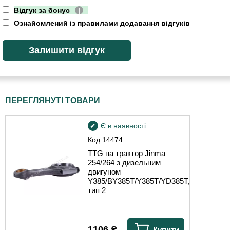
Відгук за бонус
|
Ознайомлений із правилами додавання відгуків
ПЕРЕГЛЯНУТІ ТОВАРИ
Є в наявності
Код
14474
TTG на трактор Jinma
254/264 з дизельним
двигуном
Y385/BY385T/Y385T/YD385T,
тип 2
1106
₴
Купити