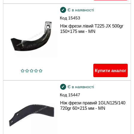
Є в наявності
Код
15453
Ніж фрези лівий Т225 JX 500gr
150×175 мм - MN
Купити аналог
Є в наявності
Код
15447
Ніж фрези правий 1GLN125/140
720gr 60×215 мм - MN