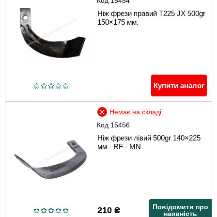
Код
15454
Ніж фрези правий Т225 JX 500gr
150×175 мм.
Купити аналог
Немає на складі
Код
15456
Ніж фрези лівий 500gr 140×225
мм - RF - MN
Повідомити про
210
₴
наявність