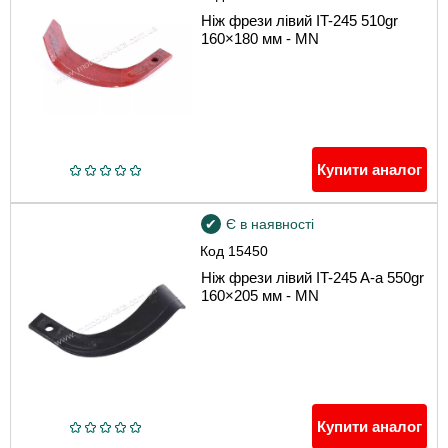
Ніж фрези лівий IT-245 510gr
160×180 мм - MN
Купити аналог
Є в наявності
Код
15450
Ніж фрези лівий IT-245 A-a 550gr
160×205 мм - MN
Купити аналог