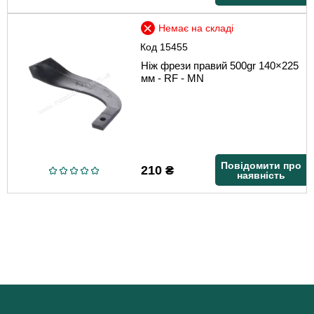
Немає на складі
Код
15455
Ніж фрези правий 500gr 140×225
мм - RF - MN
Повідомити про
210
₴
наявність