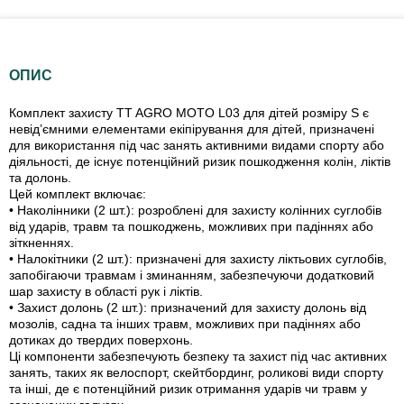
ОПИС
Комплект захисту TT AGRO MOTO L03 для дітей розміру S є
невід’ємними елементами екіпірування для дітей, призначені
для використання під час занять активними видами спорту або
діяльності, де існує потенційний ризик пошкодження колін, ліктів
та долонь.
Цей комплект включає:
• Наколінники (2 шт.): розроблені для захисту колінних суглобів
від ударів, травм та пошкоджень, можливих при падіннях або
зіткненнях.
• Налокітники (2 шт.): призначені для захисту ліктьових суглобів,
запобігаючи травмам і зминанням, забезпечуючи додатковий
шар захисту в області рук і ліктів.
• Захист долонь (2 шт.): призначений для захисту долонь від
мозолів, садна та інших травм, можливих при падіннях або
дотиках до твердих поверхонь.
Ці компоненти забезпечують безпеку та захист під час активних
занять, таких як велоспорт, скейтбординг, роликові види спорту
та інші, де є потенційний ризик отримання ударів чи травм у