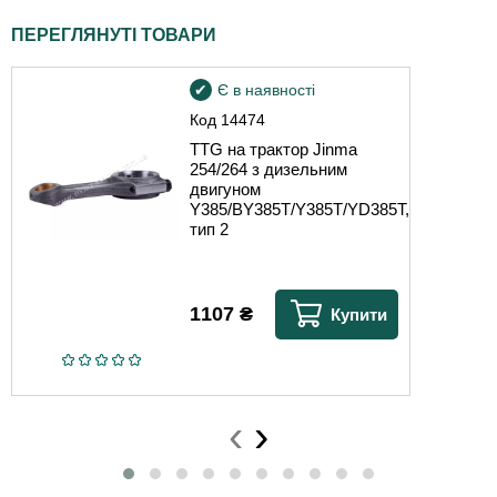
ПЕРЕГЛЯНУТІ ТОВАРИ
Є в наявності
Код
14474
TTG на трактор Jinma
254/264 з дизельним
двигуном
Y385/BY385T/Y385T/YD385T,
тип 2
1107
₴
Купити
‹
›