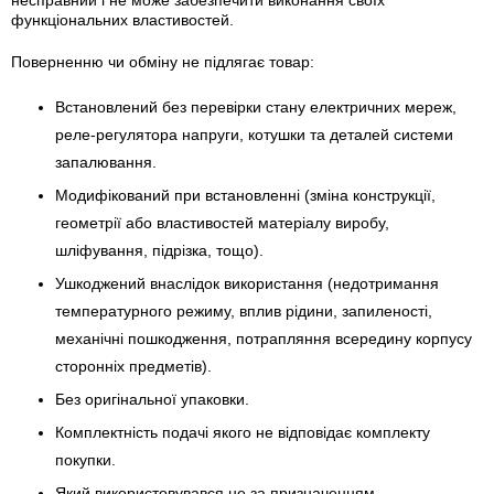
несправний і не може забезпечити виконання своїх
функціональних властивостей.
Поверненню чи обміну не підлягає товар:
Встановлений без перевірки стану електричних мереж,
реле-регулято­ра напруги, котушки та деталей системи
запалювання.
Модифікований при встановленні (зміна конструкції,
геометрії або властивостей матеріалу виробу,
шліфування, підрізка, тощо).
Ушкоджений внаслідок використання (недотримання
температурного режиму, вплив рідини, запиленості,
механічні пошкодження, потрапляння всередину корпусу
сторонніх предметів).
Без оригінальної упаковки.
Комплектність подачі якого не відповідає комплекту
покупки.
Який використовувався не за призначенням.