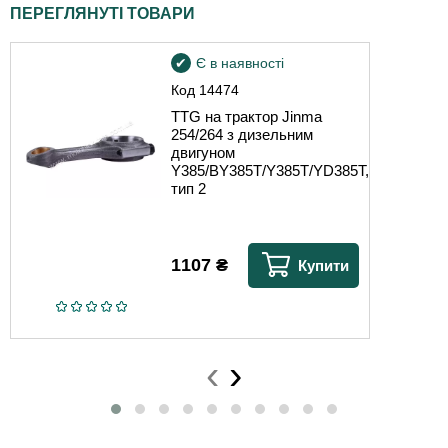
ПЕРЕГЛЯНУТІ ТОВАРИ
Є в наявності
Код
14474
TTG на трактор Jinma
254/264 з дизельним
двигуном
Y385/BY385T/Y385T/YD385T,
тип 2
1107
₴
Купити
‹
›