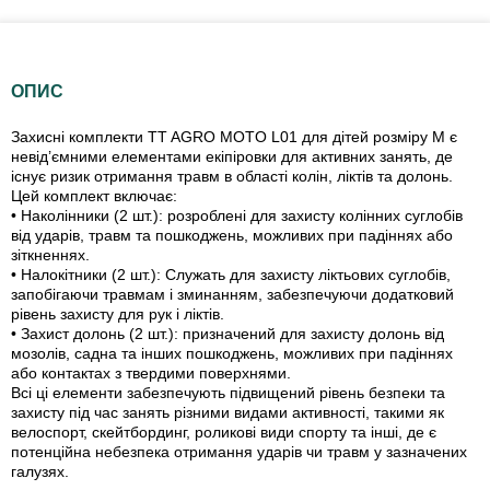
ОПИС
Захисні комплекти TT AGRO MOTO L01 для дітей розміру M є
невід’ємними елементами екіпіровки для активних занять, де
існує ризик отримання травм в області колін, ліктів та долонь.
Цей комплект включає:
• Наколінники (2 шт.): розроблені для захисту колінних суглобів
від ударів, травм та пошкоджень, можливих при падіннях або
зіткненнях.
• Налокітники (2 шт.): Служать для захисту ліктьових суглобів,
запобігаючи травмам і зминанням, забезпечуючи додатковий
рівень захисту для рук і ліктів.
• Захист долонь (2 шт.): призначений для захисту долонь від
мозолів, садна та інших пошкоджень, можливих при падіннях
або контактах з твердими поверхнями.
Всі ці елементи забезпечують підвищений рівень безпеки та
захисту під час занять різними видами активності, такими як
велоспорт, скейтбординг, роликові види спорту та інші, де є
потенційна небезпека отримання ударів чи травм у зазначених
галузях.