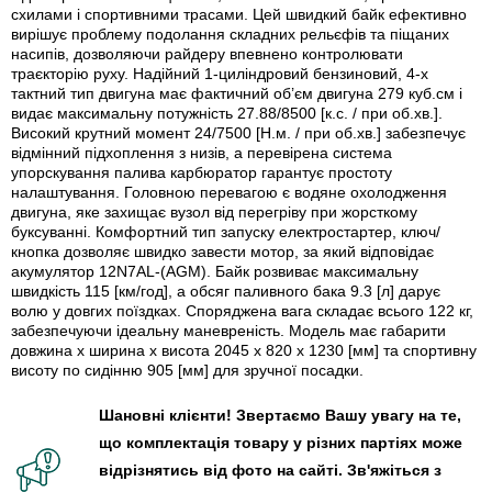
схилами і спортивними трасами. Цей швидкий байк ефективно
вирішує проблему подолання складних рельєфів та піщаних
насипів, дозволяючи райдеру впевнено контролювати
траєкторію руху. Надійний 1-циліндровий бензиновий, 4-х
тактний тип двигуна має фактичний об’єм двигуна 279 куб.см і
видає максимальну потужність 27.88/8500 [к.с. / при об.хв.].
Високий крутний момент 24/7500 [Н.м. / при об.хв.] забезпечує
відмінний підхоплення з низів, а перевірена система
упорскування палива карбюратор гарантує простоту
налаштування. Головною перевагою є водяне охолодження
двигуна, яке захищає вузол від перегріву при жорсткому
буксуванні. Комфортний тип запуску електростартер, ключ/
кнопка дозволяє швидко завести мотор, за який відповідає
акумулятор 12N7AL-(AGM). Байк розвиває максимальну
швидкість 115 [км/год], а обсяг паливного бака 9.3 [л] дарує
волю у довгих поїздках. Споряджена вага складає всього 122 кг,
забезпечуючи ідеальну маневреність. Модель має габарити
довжина x ширина x висота 2045 x 820 x 1230 [мм] та спортивну
висоту по сидінню 905 [мм] для зручної посадки.
Шановні клієнти! Звертаємо Вашу увагу на те,
що комплектація товару у різних партіях може
відрізнятись від фото на сайті. Зв'яжіться з