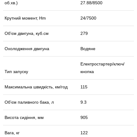
об.хв.)
27.88/8500
Крутний момент, Hm
24/7500
Об'єм двигуна, куб.см
279
Охолодження двигуна
Водяне
Електростартер/ключ/
Тип запуску
кнопка
Максимальна швидкість, км/год
115
Об'єм паливного бака, л
9.3
Висота сидіння, мм
905
Вага, кг
122