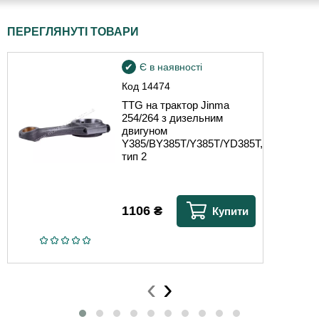
ПЕРЕГЛЯНУТІ ТОВАРИ
Є в наявності
Код
14474
TTG на трактор Jinma
254/264 з дизельним
двигуном
Y385/BY385T/Y385T/YD385T,
тип 2
1106
₴
Купити
‹
›