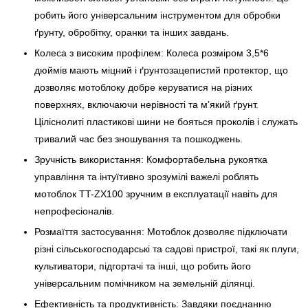
робить його універсальним інструментом для обробки
ґрунту, обробітку, оранки та інших завдань.
Колеса з високим профілем: Колеса розміром 3,5*6
дюймів мають міцний і ґрунтозацепистий протектор, що
дозволяє мотоблоку добре керуватися на різних
поверхнях, включаючи нерівності та м’який ґрунт.
Ціліснолиті пластикові шини не бояться проколів і служать
тривалий час без зношування та пошкоджень.
Зручність використання: Комфортабельна рукоятка
управління та інтуїтивно зрозумілі важелі роблять
мотоблок TT-ZX100 зручним в експлуатації навіть для
непрофесіоналів.
Розмаїття застосування: Мотоблок дозволяє підключати
різні сільськогосподарські та садові пристрої, такі як плуги,
культиватори, підгортачі та інші, що робить його
універсальним помічником на земельній ділянці.
Ефективність та продуктивність: Завдяки поєднанню