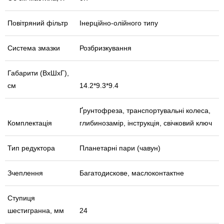
Повітряний фільтр
Інерційно-олійного типу
Система змазки
Розбризкування
Габарити (ВхШхГ),
см
14.2*9.3*9.4
Ґрунтофреза, транспортувальні колеса,
Комплектація
глибинозамір, інструкція, свічковий ключ
Тип редуктора
Планетарні пари (чавун)
Зчеплення
Багатодискове, маслоконтактне
Ступиця
шестигранна, мм
24