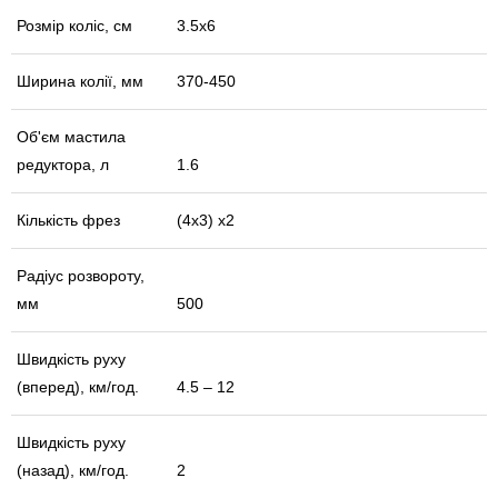
Розмір коліс, см
3.5х6
Ширина колії, мм
370-450
Об'єм мастила
редуктора, л
1.6
Кількість фрез
(4х3) х2
Радіус розвороту,
мм
500
Швидкість руху
(вперед), км/год.
4.5 – 12
Швидкість руху
(назад), км/год.
2