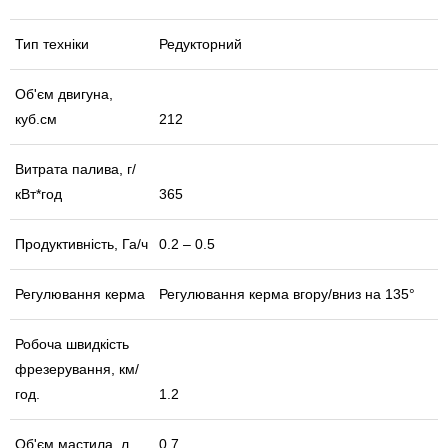
Тип техніки
Редукторний
Об'єм двигуна,
куб.см
212
Витрата палива, г/
кВт*год
365
Продуктивність, Га/ч
0.2 – 0.5
Регулювання керма
Регулювання керма вгору/вниз на 135°
Робоча швидкість
фрезерування, км/
год.
1.2
Об'єм мастила, л
0.7