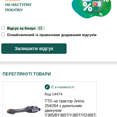
НА НАСТУПНУ
ПОКУПКУ
Відгук за бонус
|
Ознайомлений із правилами додавання відгуків
ПЕРЕГЛЯНУТІ ТОВАРИ
Є в наявності
Код
14474
TTG на трактор Jinma
254/264 з дизельним
двигуном
Y385/BY385T/Y385T/YD385T,