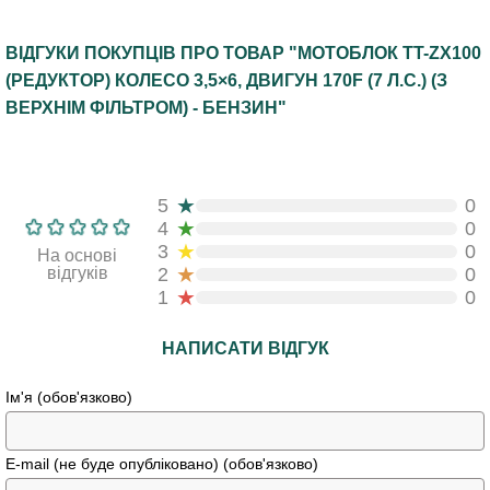
ВІДГУКИ ПОКУПЦІВ ПРО ТОВАР "МОТОБЛОК TT-ZX100
(РЕДУКТОР) КОЛЕСО 3,5×6, ДВИГУН 170F (7 Л.С.) (З
ВЕРХНІМ ФІЛЬТРОМ) - БЕНЗИН"
★
5
0
★
4
0
★
3
0
На основі
★
відгуків
2
0
★
1
0
НАПИСАТИ ВІДГУК
Ім'я (обов'язково)
E-mail (не буде опубліковано) (обов'язково)