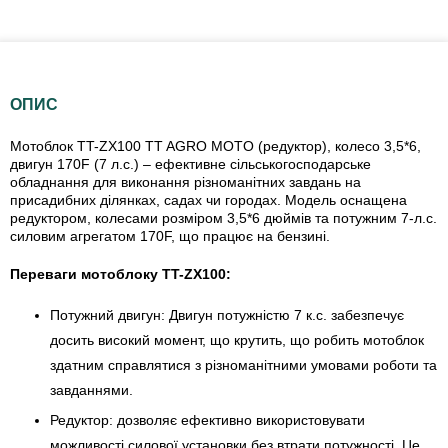
ОПИС
Мотоблок TT-ZX100 TT AGRO MOTO (редуктор), колесо 3,5*6,
двигун 170F (7 л.с.) – ефективне сільськогосподарське
обладнання для виконання різноманітних завдань на
присадибних ділянках, садах чи городах. Модель оснащена
редуктором, колесами розміром 3,5*6 дюймів та потужним 7-л.с.
силовим агрегатом 170F, що працює на бензині.
Переваги мотоблоку TT-ZX100:
Потужний двигун: Двигун потужністю 7 к.с. забезпечує
досить високий момент, що крутить, що робить мотоблок
здатним справлятися з різноманітними умовами роботи та
завданнями.
Редуктор: дозволяє ефективно використовувати
можливості силової установки без втрати потужності. Це