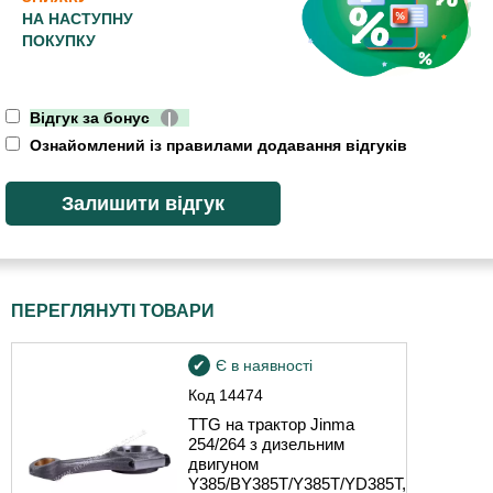
НА НАСТУПНУ
ПОКУПКУ
Відгук за бонус
|
Ознайомлений із правилами додавання відгуків
ПЕРЕГЛЯНУТІ ТОВАРИ
Є в наявності
Код
14474
TTG на трактор Jinma
254/264 з дизельним
двигуном
Y385/BY385T/Y385T/YD385T,