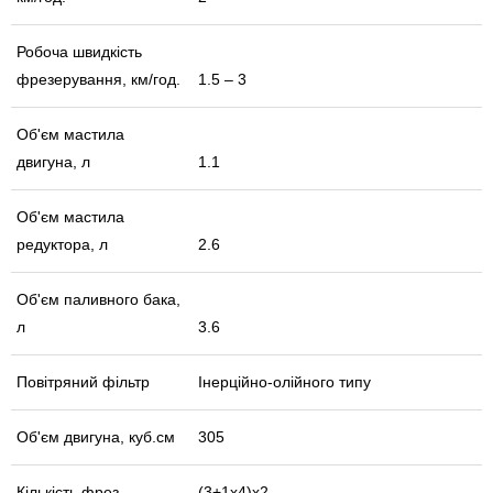
Робоча швидкість
фрезерування, км/год.
1.5 – 3
Об'єм мастила
двигуна, л
1.1
Об'єм мастила
редуктора, л
2.6
Об'єм паливного бака,
л
3.6
Повітряний фільтр
Інерційно-олійного типу
Об'єм двигуна, куб.см
305
Кількість фрез
(3+1х4)х2