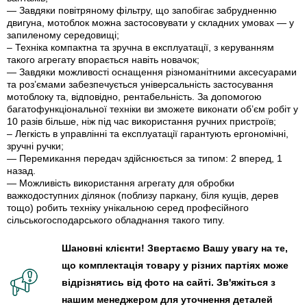
— Завдяки повітряному фільтру, що запобігає забрудненню
двигуна, мотоблок можна застосовувати у складних умовах — у
запиленому середовищі;
– Техніка компактна та зручна в експлуатації, з керуванням
такого агрегату впорається навіть новачок;
— Завдяки можливості оснащення різноманітними аксесуарами
та роз’ємами забезпечується універсальність застосування
мотоблоку та, відповідно, рентабельність. За допомогою
багатофункціональної техніки ви зможете виконати об’єм робіт у
10 разів більше, ніж під час використання ручних пристроїв;
– Легкість в управлінні та експлуатації гарантують ергономічні,
зручні ручки;
— Перемикання передач здійснюється за типом: 2 вперед, 1
назад.
— Можливість використання агрегату для обробки
важкодоступних ділянок (поблизу паркану, біля кущів, дерев
тощо) робить техніку унікальною серед професійного
сільськогосподарського обладнання такого типу.
Шановні клієнти! Звертаємо Вашу увагу на те,
що комплектація товару у різних партіях може
відрізнятись від фото на сайті. Зв'яжіться з
нашим менеджером для уточнення деталей