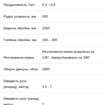
Продуктивність, Га/ч
0.4 – 0.8
Радіус розвороту, мм
500
Ширина обробки, мм
1050
Глибина обробки, мм
150 – 300
Регулювання керма вгору/вниз на
Регулювання керма
135°, ліворуч/праворуч на 180°
Оберти двигуна, об/хв
2800
Швидкість руху
(вперед), км/год.
3.5 - 7
Швидкість руху (назад),
км/год.
2