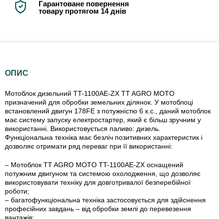
Гарантоване повернення
товару протягом 14 днів
ОПИС
Мотоблок дизельний TT-1100AE-ZX TT AGRO MOTO
призначений для обробки земельних ділянок. У мотоблоці
встановлений двигун 178FЕ з потужністю 6 к.с., даний мотоблок
має систему запуску електростартер, який є більш зручним у
використанні. Використовується паливо: дизель.
Функціональна техніка має безліч позитивних характеристик і
дозволяє отримати ряд переваг при її використанні:
– Мотоблок TT AGRO MOTO TT-1100AE-ZX оснащений
потужним двигуном та системою охолодження, що дозволяє
використовувати техніку для довготривалої безперебійної
роботи;
– багатофункціональна техніка застосовується для здійснення
професійних завдань – від обробки землі до перевезення
вантажів;