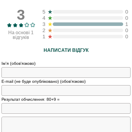
3
★
5
0
★
4
0
★
3
1
★
2
0
На основі 1
★
1
0
відгуків
НАПИСАТИ ВІДГУК
Ім'я (обов'язково)
E-mail (не буде опубліковано) (обов'язково)
Результат обчислення: 80+9 =