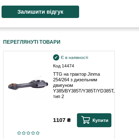
ПЕРЕГЛЯНУТІ ТОВАРИ
Є в наявності
Код
14474
TTG на трактор Jinma
254/264 з дизельним
двигуном
Y385/BY385T/Y385T/YD385T,
тип 2
1107
₴
Купити