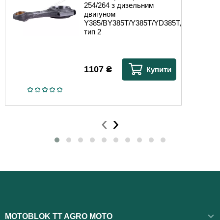
254/264 з дизельним
двигуном
Y385/BY385T/Y385T/YD385T,
тип 2
1107
₴
Купити
‹
›
MOTOBLOK TT AGRO MOTO