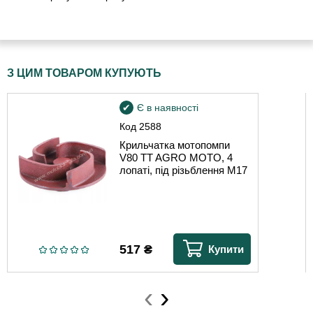
З ЦИМ ТОВАРОМ КУПУЮТЬ
Є в наявності
Код
2588
Крильчатка мотопомпи
V80 TT AGRO MOTO, 4
лопаті, під різьблення М17
517
₴
Купити
‹
›