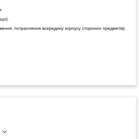
я.
ощо).
ження, потрапляння всередину корпусу сторонніх предметів).