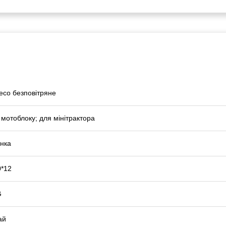
есо безповітряне
 мотоблоку; для мінітрактора
нка
0*12
G
ай