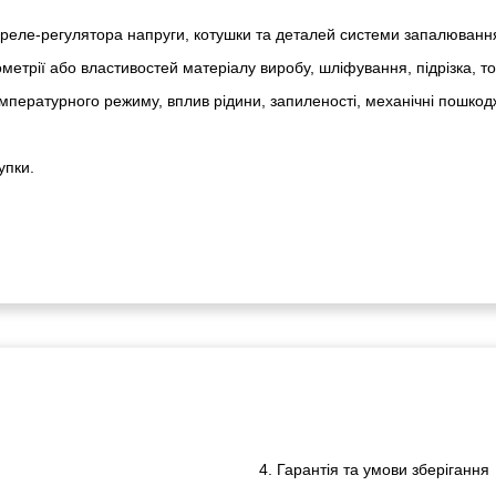
реле-регулято­ра напруги, котушки та деталей системи запалюванн
метрії або властивостей матеріалу виробу, шліфування, підрізка, т
пературного режиму, вплив рідини, запиленості, механічні пошкод
упки.
4. Гарантія та умови зберігання