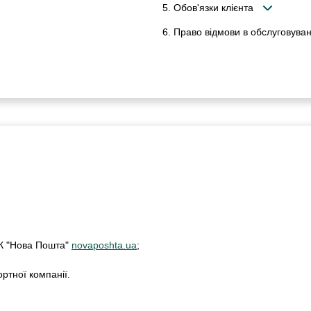
5. Обов'язки клієнта
6. Право відмови в обслуговуван
ТК "Нова Пошта"
novaposhta.ua
;
ртної компанії.