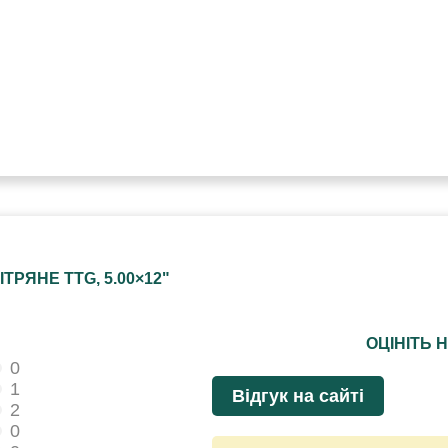
РЯНЕ TTG, 5.00×12"
ОЦІНІТЬ 
0
1
Відгук на сайті
2
0