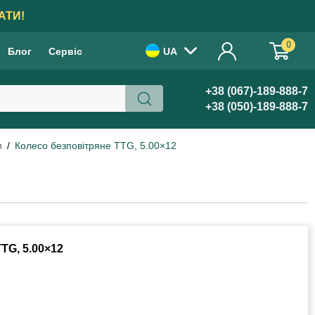
АТИ!
0
Блог
Сервіс
UA
+38 (067)-189-888-7
+38 (050)-189-888-7
и
Колесо безповітряне TTG, 5.00×12
G, 5.00×12