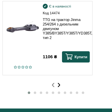
Є в наявності
Код
14474
TTG на трактор Jinma
254/264 з дизельним
двигуном
Y385/BY385T/Y385T/YD385T,
тип 2
1106
₴
Купити
‹
›