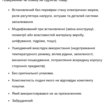
Поверненню чи обміну не підлягає товар:
Встановлений без перевірки стану електричних мереж,
реле-регулято­ра напруги, котушки та деталей системи
запалювання.
Модифікований при встановленні (зміна конструкції,
геометрії або властивостей матеріалу виробу,
шліфування, підрізка, тощо).
Ушкоджений внаслідок використання (недотримання
температурного режиму, вплив рідини, запиленості,
механічні пошкодження, потрапляння всередину корпусу
сторонніх предметів).
Без оригінальної упаковки.
Комплектність подачі якого не відповідає комплекту
покупки.
Який використовувався не за призначенням.
Забруднений.