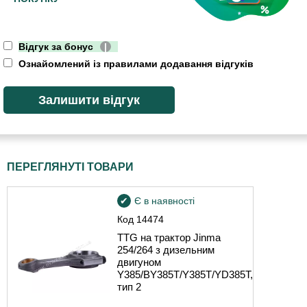
Відгук за бонус
|
Ознайомлений із правилами додавання відгуків
ПЕРЕГЛЯНУТІ ТОВАРИ
Є в наявності
Код
14474
TTG на трактор Jinma
254/264 з дизельним
двигуном
Y385/BY385T/Y385T/YD385T,
тип 2