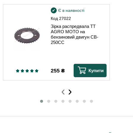
Є в наявності
Код
27022
Зірка распредвала TT
AGRO MOTO на
бензиновий двигун CB-
250CC
255
₴
Купити
‹
›