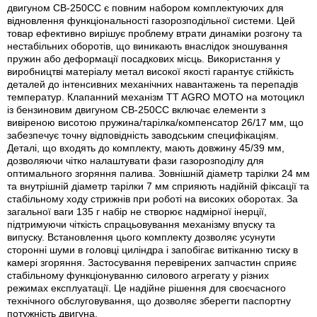
двигуном CB-250СС є повним набором комплектуючих для
відновлення функціональності газорозподільної системи. Цей
товар ефективно вирішує проблему втрати динаміки розгону та
нестабільних оборотів, що виникають внаслідок зношування
пружин або деформації посадкових місць. Використання у
виробництві матеріалу метал високої якості гарантує стійкість
деталей до інтенсивних механічних навантажень та перепадів
температур. Клапанний механізм TT AGRO MOTO на мотоцикл
із бензиновим двигуном CB-250СС включає елементи з
вивіреною висотою пружина/тарілка/компенсатор 26/17 мм, що
забезпечує точну відповідність заводським специфікаціям.
Деталі, що входять до комплекту, мають довжину 45/39 мм,
дозволяючи чітко налаштувати фази газорозподілу для
оптимального згоряння палива. Зовнішній діаметр тарілки 24 мм
та внутрішній діаметр тарілки 7 мм сприяють надійній фіксації та
стабільному ходу стрижнів при роботі на високих оборотах. За
загальної ваги 135 г набір не створює надмірної інерції,
підтримуючи чіткість спрацьовування механізму впуску та
випуску. Встановлення цього комплекту дозволяє усунути
сторонні шуми в головці циліндра і запобігає витіканню тиску в
камері згоряння. Застосування перевірених запчастин сприяє
стабільному функціонуванню силового агрегату у різних
режимах експлуатації. Це надійне рішення для своєчасного
технічного обслуговування, що дозволяє зберегти паспортну
потужність двигуна.