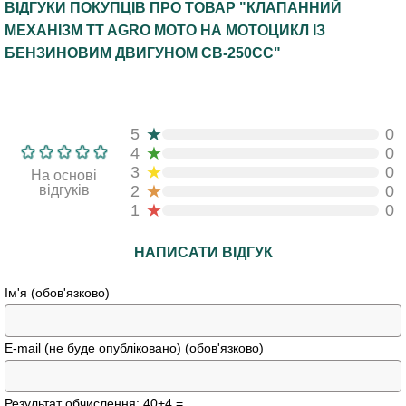
ВІДГУКИ ПОКУПЦІВ ПРО ТОВАР "КЛАПАННИЙ
МЕХАНІЗМ TT AGRO MOTO НА МОТОЦИКЛ ІЗ
БЕНЗИНОВИМ ДВИГУНОМ CB-250СС"
★
5
0
★
4
0
★
3
0
На основі
★
відгуків
2
0
★
1
0
НАПИСАТИ ВІДГУК
Ім'я (обов'язково)
E-mail (не буде опубліковано) (обов'язково)
Результат обчислення: 40+4 =