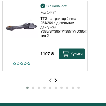
Є в наявності
Код
14474
TTG на трактор Jinma
254/264 з дизельним
двигуном
Y385/BY385T/Y385T/YD385T,
тип 2
1107
₴
Купити
‹
›