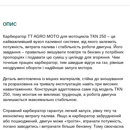
ОПИС
Карбюратор TT AGRO MOTO для мотоцикла TKN 250 – це
найважливіший вузол паливної системи, від якого залежить
потужність, витрата палива і стабільність роботи двигуна. Його
завдання – правильно змішувати повітря та бензин у потрібних
пропорціях і подавати цю суміш у циліндр для згоряння. Чим
точніше працює карбюратор, тим швидше відгук на газ, рівніше
неодружені обороти і надійніше запуск мотора.
Деталь виготовлена із міцних матеріалів, стійка до зношування
та розрахована на тривалу експлуатацію навіть при високих
навантаженнях. Конструкція адаптована саме під модель TKN
250, тому монтаж не викликає труднощів, а робота двигуна
залишається максимально стабільною.
Справний карбюратор гарантує легкий запуск, рівну тягу та
економічну витрату палива. Якщо ж карбюратор забруднений
або пошкоджений, двигун може «троїти», втрачати потужність,
погано заводитись і витрачати більше бензину. Тому своєчасна