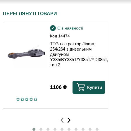
ПЕРЕГЛЯНУТІ ТОВАРИ
Є в наявності
Код
14474
TTG на трактор Jinma
254/264 з дизельним
двигуном
Y385/BY385T/Y385T/YD385T,
тип 2
1106
₴
Купити
‹
›