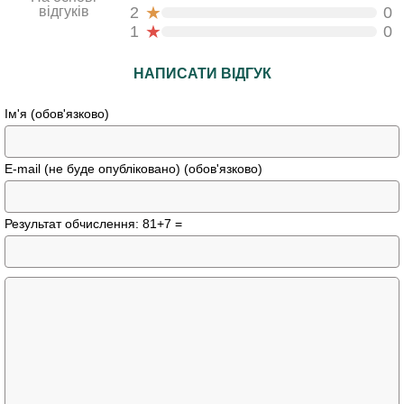
★
відгуків
2
0
★
1
0
НАПИСАТИ ВІДГУК
Ім'я (обов'язково)
E-mail (не буде опубліковано) (обов'язково)
Результат обчислення: 81+7 =