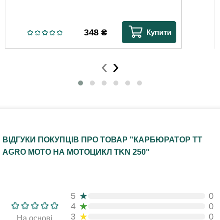
348
₴
Купити
‹
›
ВІДГУКИ ПОКУПЦІВ ПРО ТОВАР "КАРБЮРАТОР TT
AGRO MOTO НА МОТОЦИКЛ TKN 250"
★
5
0
★
4
0
★
3
0
На основі