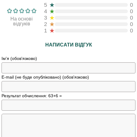
★
5
0
★
4
0
★
3
0
На основі
★
відгуків
2
0
★
1
0
НАПИСАТИ ВІДГУК
Ім'я (обов'язково)
E-mail (не буде опубліковано) (обов'язково)
Результат обчислення: 63+6 =