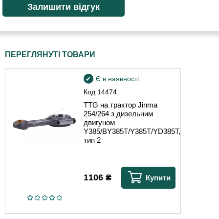
ПЕРЕГЛЯНУТІ ТОВАРИ
Є в наявності
Код
14474
TTG на трактор Jinma
254/264 з дизельним
двигуном
Y385/BY385T/Y385T/YD385T,
тип 2
1106
₴
Купити