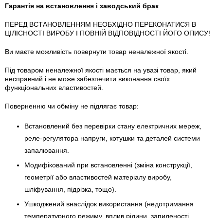
Гарантія на встановлення і заводський брак
ПЕРЕД ВСТАНОВЛЕННЯМ НЕОБХІДНО ПЕРЕКОНАТИСЯ В
ЦІЛІСНОСТІ ВИРОБУ І ПОВНІЙ ВІДПОВІДНОСТІ ЙОГО ОПИСУ!
Ви маєте можливість повернути товар неналежної якості.
Під товаром неналежної якості мається на увазі товар, який
несправний і не може забезпечити виконання своїх
функціональних властивостей.
Поверненню чи обміну не підлягає товар:
Встановлений без перевірки стану електричних мереж,
реле-регулято­ра напруги, котушки та деталей системи
запалювання.
Модифікований при встановленні (зміна конструкції,
геометрії або властивостей матеріалу виробу,
шліфування, підрізка, тощо).
Ушкоджений внаслідок використання (недотримання
температурного режиму, вплив рідини, запиленості,