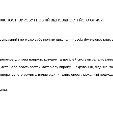
ІСНОСТІ ВИРОБУ І ПОВНІЙ ВІДПОВІДНОСТІ ЙОГО ОПИСУ!
 несправний і не може забезпечити виконання своїх функціональних 
реле-регулято­ра напруги, котушки та деталей системи запалюванн
метрії або властивостей матеріалу виробу, шліфування, підрізка, т
пературного режиму, вплив рідини, запиленості, механічні пошкод
упки.