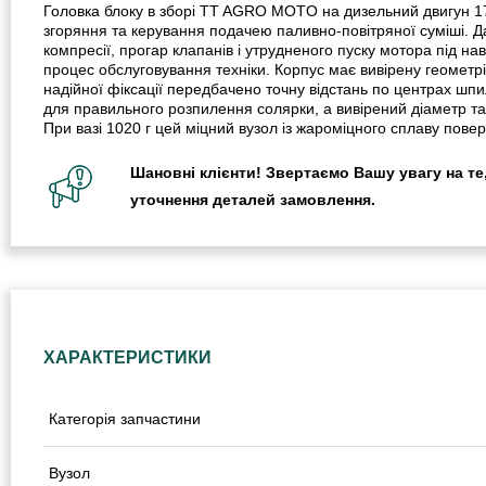
Головка блоку в зборі TT AGRO MOTO на дизельний двигун 1
згоряння та керування подачею паливно-повітряної суміші. Д
компресії, прогар клапанів і утрудненого пуску мотора під н
процес обслуговування техніки. Корпус має вивірену геометр
надійної фіксації передбачено точну відстань по центрах шпи
для правильного розпилення солярки, а вивірений діаметр та
При вазі 1020 г цей міцний вузол із жароміцного сплаву повер
Шановні клієнти! Звертаємо Вашу увагу на те,
уточнення деталей замовлення.
ХАРАКТЕРИСТИКИ
Категорія запчастини
Вузол