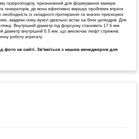
зму газорозподілу, призначений для формування камери
 та генераторів, де вона ефективно вирішує проблеми втрати
є необхідність їх складного притирання та значно прискорює
м, завдяки чому вузол ідеально встає на блок циліндрів. Для
атяжці. Внутрішній діаметр під форсунку становить 17.5 мм
й діаметр внутрішній 5.5 мм, що виключає люфт стрижнів.
инну роботу агрегату.
ід фото на сайті. Зв'яжіться з нашим менеджером для