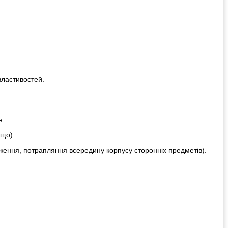
властивостей.
я.
ощо).
ження, потрапляння всередину корпусу сторонніх предметів).