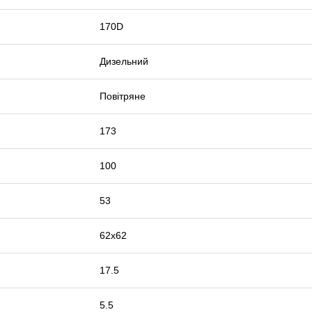
170D
Дизельний
Повітряне
173
100
53
62х62
17.5
5.5