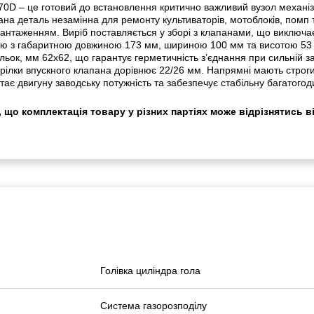
70D – це готовий до встановлення критично важливий вузол механі
ана деталь незамінна для ремонту культиваторів, мотоблоків, помп
авантаженням. Виріб поставляється у зборі з клапанами, що виключа
ію з габаритною довжиною 173 мм, шириною 100 мм та висотою 53 м
льок, мм 62х62, що гарантує герметичність з’єднання при сильній з
рілки впускного клапана дорівнює 22/26 мм. Напрямні мають строги
тає двигуну заводську потужність та забезпечує стабільну багатогод
 що комплектація товару у різних партіях може відрізнятись в
Голівка циліндра гола
Система газорозподілу