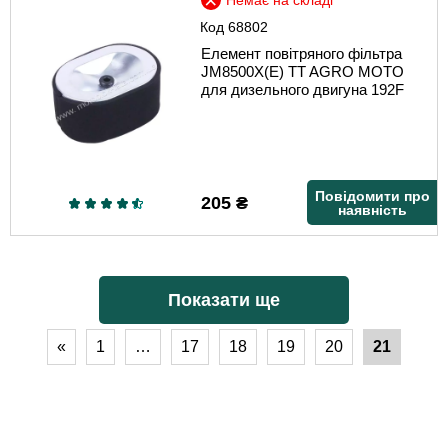
Немає на складі
Код
68802
Елемент повітряного фільтра
JM8500X(E) TT AGRO MOTO
для дизельного двигуна 192F
Повідомити про
205
₴
наявність
Показати ще
«
1
…
17
18
19
20
21