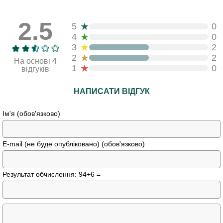
2.5
★
5
0
★
4
0
★
3
2
★
2
2
На основі 4
★
1
0
відгуків
НАПИСАТИ ВІДГУК
Ім'я (обов'язково)
E-mail (не буде опубліковано) (обов'язково)
Результат обчислення: 94+6 =