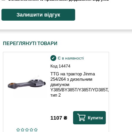
ПЕРЕГЛЯНУТІ ТОВАРИ
Є в наявності
Код
14474
TTG на трактор Jinma
254/264 з дизельним
двигуном
Y385/BY385T/Y385T/YD385T,
тип 2
1107
₴
Купити