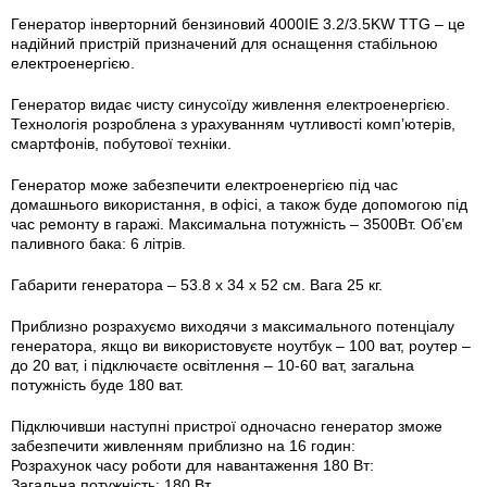
Генератор інверторний бензиновий 4000IE 3.2/3.5KW TTG – це
надійний пристрій призначений для оснащення стабільною
електроенергією.
Генератор видає чисту синусоїду живлення електроенергією.
Технологія розроблена з урахуванням чутливості комп’ютерів,
смартфонів, побутової техніки.
Генератор може забезпечити електроенергією під час
домашнього використання, в офісі, а також буде допомогою під
час ремонту в гаражі. Максимальна потужність – 3500Вт. Об’єм
паливного бака: 6 літрів.
Габарити генератора – 53.8 х 34 х 52 см. Вага 25 кг.
Приблизно розрахуємо виходячи з максимального потенціалу
генератора, якщо ви використовуєте ноутбук – 100 ват, роутер –
до 20 ват, і підключаєте освітлення – 10-60 ват, загальна
потужність буде 180 ват.
Підключивши наступні пристрої одночасно генератор зможе
забезпечити живленням приблизно на 16 годин:
Розрахунок часу роботи для навантаження 180 Вт:
Загальна потужність: 180 Вт