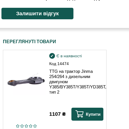
ПЕРЕГЛЯНУТІ ТОВАРИ
Є в наявності
Код
14474
TTG на трактор Jinma
254/264 з дизельним
двигуном
Y385/BY385T/Y385T/YD385T,
тип 2
1107
₴
Купити