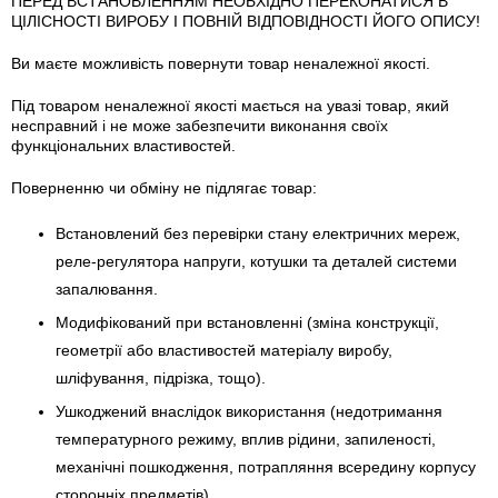
ПЕРЕД ВСТАНОВЛЕННЯМ НЕОБХІДНО ПЕРЕКОНАТИСЯ В
ЦІЛІСНОСТІ ВИРОБУ І ПОВНІЙ ВІДПОВІДНОСТІ ЙОГО ОПИСУ!
Ви маєте можливість повернути товар неналежної якості.
Під товаром неналежної якості мається на увазі товар, який
несправний і не може забезпечити виконання своїх
функціональних властивостей.
Поверненню чи обміну не підлягає товар:
Встановлений без перевірки стану електричних мереж,
реле-регулято­ра напруги, котушки та деталей системи
запалювання.
Модифікований при встановленні (зміна конструкції,
геометрії або властивостей матеріалу виробу,
шліфування, підрізка, тощо).
Ушкоджений внаслідок використання (недотримання
температурного режиму, вплив рідини, запиленості,
механічні пошкодження, потрапляння всередину корпусу
сторонніх предметів).