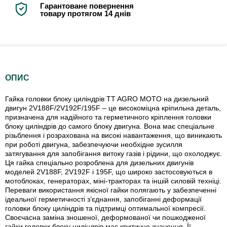
Гарантоване повернення
товару протягом 14 днів
ОПИС
Гайка головки блоку циліндрів TT AGRO MOTO на дизельний
двигун 2V188F/2V192F/195F – це високоміцна кріпильна деталь,
призначена для надійного та герметичного кріплення головки
блоку циліндрів до самого блоку двигуна. Вона має спеціальне
різьблення і розрахована на високі навантаження, що виникають
при роботі двигуна, забезпечуючи необхідне зусилля
затягування для запобігання витоку газів і рідини, що охолоджує.
Ця гайка спеціально розроблена для дизельних двигунів
моделей 2V188F, 2V192F і 195F, що широко застосовуються в
мотоблоках, генераторах, міні-тракторах та іншій силовій техніці.
Переваги використання якісної гайки полягають у забезпеченні
ідеальної герметичності з’єднання, запобіганні деформації
головки блоку циліндрів та підтримці оптимальної компресії.
Своєчасна заміна зношеної, деформованої чи пошкодженої
гайки головки блоку циліндрів має критичне значення. Її