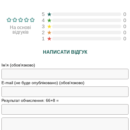
★
5
0
★
4
0
★
3
0
На основі
★
відгуків
2
0
★
1
0
НАПИСАТИ ВІДГУК
Ім'я (обов'язково)
E-mail (не буде опубліковано) (обов'язково)
Результат обчислення: 66+8 =