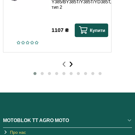
Y385/BY385T/Y385T/YD385T,
тип 2
1107
₴
Купити
‹
›
MOTOBLOK TT AGRO MOTO
Про нас