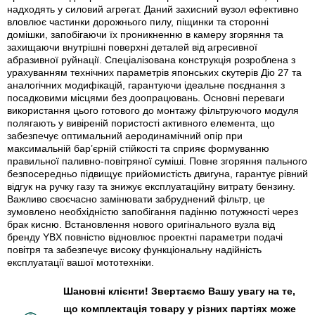
надходять у силовий агрегат. Даний захисний вузол ефективно
вловлює частинки дорожнього пилу, піщинки та сторонні
домішки, запобігаючи їх проникненню в камеру згоряння та
захищаючи внутрішні поверхні деталей від агресивної
абразивної руйнації. Спеціалізована конструкція розроблена з
урахуванням технічних параметрів японських скутерів Діо 27 та
аналогічних модифікацій, гарантуючи ідеальне поєднання з
посадковими місцями без доопрацювань. Основні переваги
використання цього готового до монтажу фільтруючого модуля
полягають у вивіреній пористості активного елемента, що
забезпечує оптимальний аеродинамічний опір при
максимальній бар’єрній стійкості та сприяє формуванню
правильної паливно-повітряної суміші. Повне згоряння пального
безпосередньо підвищує прийомистість двигуна, гарантує рівний
відгук на ручку газу та знижує експлуатаційну витрату бензину.
Важливо своєчасно замінювати забруднений фільтр, це
зумовлено необхідністю запобігання падінню потужності через
брак кисню. Встановлення нового оригінального вузла від
бренду YBX повністю відновлює проектні параметри подачі
повітря та забезпечує високу функціональну надійність
експлуатації вашої мототехніки.
Шановні клієнти! Звертаємо Вашу увагу на те,
що комплектація товару у різних партіях може