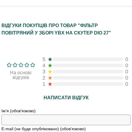
ВІДГУКИ ПОКУПЦІВ ПРО ТОВАР "ФІЛЬТР
ПОВІТРЯНИЙ У ЗБОРІ YBX НА СКУТЕР DIO 27"
★
5
0
★
4
0
★
3
0
На основі
★
відгуків
2
0
★
1
0
НАПИСАТИ ВІДГУК
Ім'я (обов'язково)
E-mail (не буде опубліковано) (обов'язково)