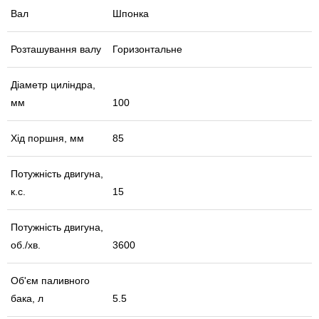
Вал
Шпонка
Розташування валу
Горизонтальне
Діаметр циліндра,
мм
100
Хід поршня, мм
85
Потужність двигуна,
к.с.
15
Потужність двигуна,
об./хв.
3600
Об'єм паливного
бака, л
5.5