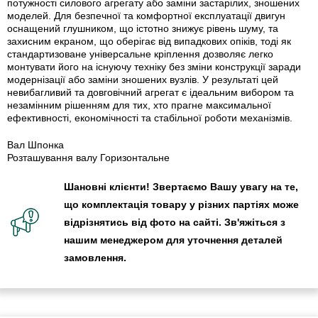
потужності силового агрегату або заміни застарілих, зношених
моделей. Для безпечної та комфортної експлуатації двигун
оснащений глушником, що істотно знижує рівень шуму, та
захисним екраном, що оберігає від випадкових опіків, тоді як
стандартизоване універсальне кріплення дозволяє легко
монтувати його на існуючу техніку без зміни конструкції заради
модернізації або заміни зношених вузлів. У результаті цей
невибагливий та довговічний агрегат є ідеальним вибором та
незамінним рішенням для тих, хто прагне максимальної
ефективності, економічності та стабільної роботи механізмів.
Вал Шпонка
Розташування валу Горизонтальне
Шановні клієнти! Звертаємо Вашу увагу на те,
що комплектація товару у різних партіях може
відрізнятись від фото на сайті. Зв'яжіться з
нашим менеджером для уточнення деталей
замовлення.