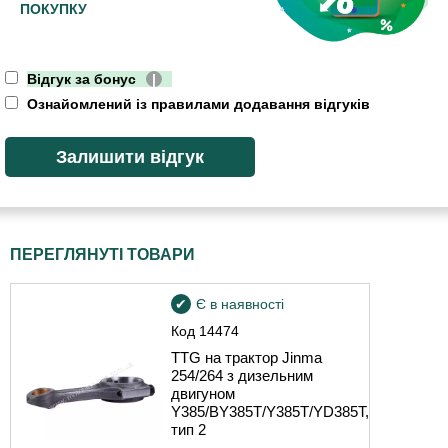
ПОКУПКУ
Відгук за бонус
|
Ознайомлений із правилами додавання відгуків
ПЕРЕГЛЯНУТІ ТОВАРИ
Є в наявності
Код
14474
TTG на трактор Jinma
254/264 з дизельним
двигуном
Y385/BY385T/Y385T/YD385T,
тип 2