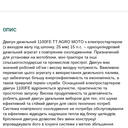
ОПИС
Двигун дизельний 1100FE TT AGRO MOTO з електростартером
(з виходом валу під шпонку, 25 мм) 15 л.с. – одноциліндровий
дизельний агрегат з повітряним охолодженням. Призначений
для установки на мотоблоки, міні-трактори та інші
сільськогосподарські та промислові пристрої. Двигун має
значний робочий об’єм і високу вихідну потужність. Важливою
перевагою цього агрегату є використання дизельного палива,
що забезпечує більшу енергоефективність та економічність, а
також тривалий термін служби. Оснащений електростартером
двигун 1100FE відрізняється зручністю, практичністю та
простотою запуску. Висока продуктивність та довговічність
роблять даний двигун ідеальним вибором для тих, хто шукає
ефективний та стійкий двигун для своїх технічних потреб.
Система повітряного охолодження не потребує обслуговування
та ефективно відводить надлишок тепла від блоку циліндрів.
Кріплення двигуна дозволяє без зміни конструкції
впроваджувати його в існуючі системи з метою збільшення