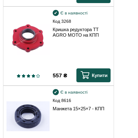
Є в наявності
Код
3268
Кришка редуктора TT
AGRO MOTO на КПП
557
₴
Купити
Є в наявності
Код
8616
Манжета 15×25×7 - КПП