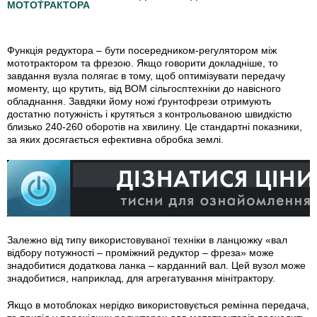
МОТОТРАКТОРА
Функція редуктора – бути посередником-регулятором між
мототрактором та фрезою. Якщо говорити докладніше, то
завдання вузла полягає в тому, щоб оптимізувати передачу
моменту, що крутить, від ВОМ сільгосптехніки до навісного
обладнання. Завдяки йому ножі ґрунтофрези отримують
достатню потужність і крутяться з контрольованою швидкістю
близько 240-260 оборотів на хвилину. Це стандартні показники,
за яких досягається ефективна обробка землі.
Залежно від типу використовуваної техніки в ланцюжку «вал
відбору потужності – проміжний редуктор – фреза» може
знадобитися додаткова ланка – карданний вал. Цей вузол може
знадобитися, наприклад, для агрегатування мінітрактору.
Якщо в мотоблоках нерідко використовується ремінна передача,