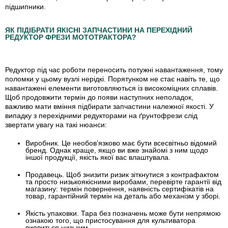
підшипники.
ЯК ПІДІБРАТИ ЯКІСНІ ЗАПЧАСТИНИ НА ПЕРЕХІДНИЙ
РЕДУКТОР ФРЕЗИ МОТОТРАКТОРА?
Редуктор під час роботи переносить потужні навантаження, тому
поломки у цьому вузлі нерідкі. Порятунком не стає навіть те, що
навантажені елементи виготовляються із високоміцних сплавів.
Щоб продовжити термін до появи наступних неполадок,
важливо мати вміння підбирати запчастини належної якості. У
випадку з перехідними редукторами на ґрунтофрези слід
звертати увагу на такі нюанси:
Виробник.
Це необов’язково має бути всесвітньо відомий
бренд. Однак краще, якщо ви вже знайомі з ним щодо
іншої продукції, якість якої вас влаштувала.
Продавець.
Щоб знизити ризик зіткнутися з контрафактом
та просто низькоякісними виробами, перевірте гарантії від
магазину: термін повернення, наявність сертифікатів на
товар, гарантійний термін на деталь або механізм у зборі.
Якість упаковки.
Тара без позначень може бути непрямою
ознакою того, що пристосування для культиватора
виявиться низьким.