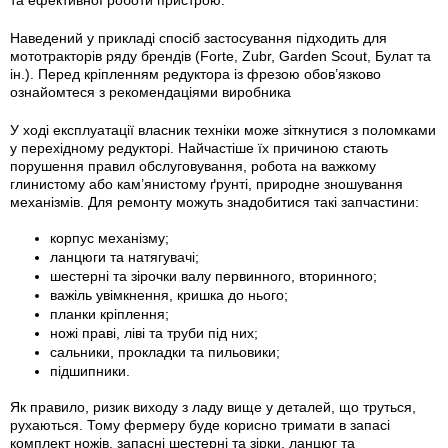
та ефективної роботи пристрою.
Наведений у прикладі спосіб застосування підходить для
мототракторів ряду брендів (Forte, Zubr, Garden Scout, Булат та
ін.). Перед кріпленням редуктора із фрезою обов’язково
ознайомтеся з рекомендаціями виробника
У ході експлуатації власник техніки може зіткнутися з поломками
у перехідному редукторі. Найчастіше їх причиною стають
порушення правил обслуговування, робота на важкому
глинистому або кам’янистому ґрунті, природне зношування
механізмів. Для ремонту можуть знадобитися такі запчастини:
корпус механізму;
ланцюги та натягувачі;
шестерні та зірочки валу первинного, вторинного;
важіль увімкнення, кришка до нього;
планки кріплення;
ножі праві, ліві та труби під них;
сальники, прокладки та пильовики;
підшипники.
Як правило, ризик виходу з ладу вище у деталей, що труться,
рухаються. Тому фермеру буде корисно тримати в запасі
комплект ножів, запасні шестерні та зірки, ланцюг та