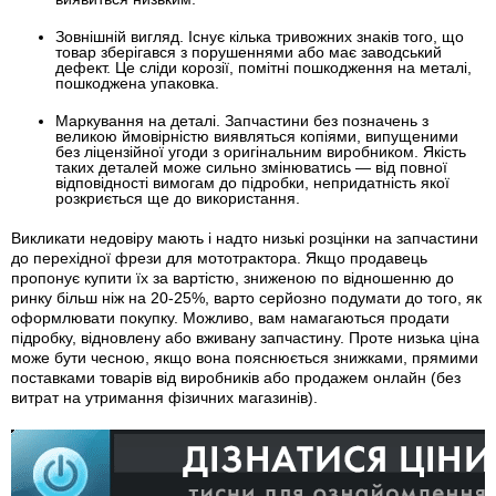
Зовнішній вигляд.
Існує кілька тривожних знаків того, що
товар зберігався з порушеннями або має заводський
дефект. Це сліди корозії, помітні пошкодження на металі,
пошкоджена упаковка.
Маркування на деталі.
Запчастини без позначень з
великою ймовірністю виявляться копіями, випущеними
без ліцензійної угоди з оригінальним виробником. Якість
таких деталей може сильно змінюватись — від повної
відповідності вимогам до підробки, непридатність якої
розкриється ще до використання.
Викликати недовіру мають і надто низькі розцінки на запчастини
до перехідної фрези для мототрактора. Якщо продавець
пропонує купити їх за вартістю, зниженою по відношенню до
ринку більш ніж на 20-25%, варто серйозно подумати до того, як
оформлювати покупку. Можливо, вам намагаються продати
підробку, відновлену або вживану запчастину. Проте низька ціна
може бути чесною, якщо вона пояснюється знижками, прямими
поставками товарів від виробників або продажем онлайн (без
витрат на утримання фізичних магазинів).