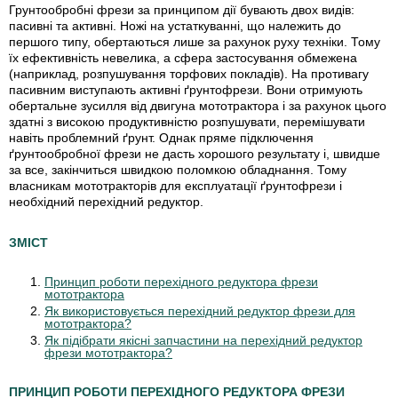
Грунтообробні фрези за принципом дії бувають двох видів:
пасивні та активні. Ножі на устаткуванні, що належить до
першого типу, обертаються лише за рахунок руху техніки.
Тому
їх ефективність невелика, а сфера застосування обмежена
(наприклад, розпушування торфових покладів). На противагу
пасивним виступають активні ґрунтофрези. Вони отримують
обертальне зусилля від двигуна мототрактора і за рахунок цього
здатні з високою продуктивністю розпушувати, перемішувати
навіть проблемний ґрунт. Однак пряме підключення
ґрунтообробної фрези не дасть хорошого результату і, швидше
за все, закінчиться швидкою поломкою обладнання. Тому
власникам мототракторів для експлуатації ґрунтофрези і
необхідний перехідний редуктор.
ЗМІСТ
Принцип роботи перехідного редуктора фрези
мототрактора
Як використовується перехідний редуктор фрези для
мототрактора?
Як підібрати якісні запчастини на перехідний редуктор
фрези мототрактора?
ПРИНЦИП РОБОТИ ПЕРЕХІДНОГО РЕДУКТОРА ФРЕЗИ