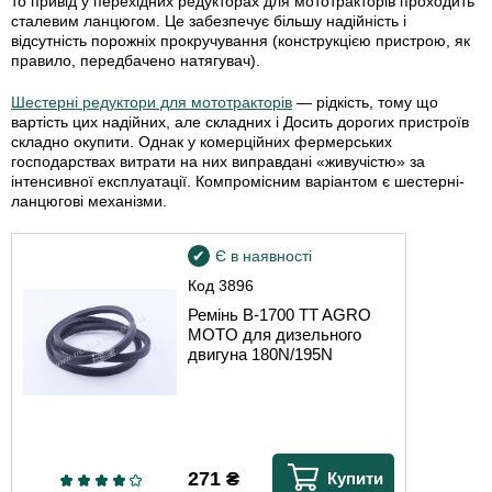
то привід у перехідних редукторах для мототракторів проходить
сталевим ланцюгом. Це забезпечує більшу надійність і
відсутність порожніх прокручування (конструкцією пристрою, як
правило, передбачено натягувач).
Шестерні редуктори для мототракторів
— рідкість, тому що
вартість цих надійних, але складних і Досить дорогих пристроїв
складно окупити. Однак у комерційних фермерських
господарствах витрати на них виправдані «живучістю» за
інтенсивної експлуатації. Компромісним варіантом є шестерні-
ланцюгові механізми.
Є в наявності
Код
3896
Ремінь B-1700 TT AGRO
MOTO для дизельного
двигуна 180N/195N
271
₴
Купити