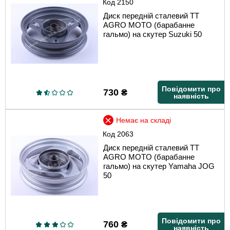
Код
2150
Диск передній сталевий TT
AGRO MOTO (барабанне
гальмо) на скутер Suzuki 50
Повідомити про
730
₴
наявність
Немає на складі
Код
2063
Диск передній сталевий TT
AGRO MOTO (барабанне
гальмо) на скутер Yamaha JOG
50
Повідомити про
760
₴
наявність