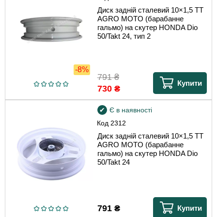
Диск задній сталевий 10×1,5 TT
AGRO MOTO (барабанне
гальмо) на скутер HONDA Dio
50/Takt 24, тип 2
-8%
791
₴
Купити
730
₴
Є в наявності
Код
2312
Диск задній сталевий 10×1,5 TT
AGRO MOTO (барабанне
гальмо) на скутер HONDA Dio
50/Takt 24
791
₴
Купити