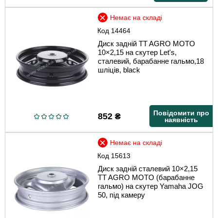
Немає на складі
Код
14464
Диск задній TT AGRO MOTO
10×2,15 на скутер Let's,
сталевий, барабанне гальмо,18
шліців, black
Повідомити про
852
₴
наявність
Немає на складі
Код
15613
Диск задній сталевий 10×2,15
TT AGRO MOTO (барабанне
гальмо) на скутер Yamaha JOG
50, під камеру