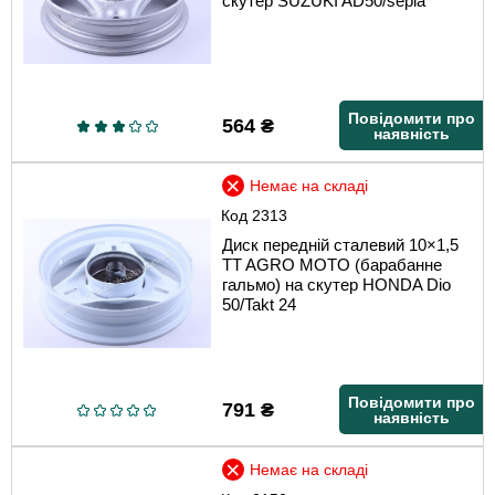
скутер SUZUKI AD50/sepia
Повідомити про
564
₴
наявність
Немає на складі
Код
2313
Диск передній сталевий 10×1,5
TT AGRO MOTO (барабанне
гальмо) на скутер HONDA Dio
50/Takt 24
Повідомити про
791
₴
наявність
Немає на складі