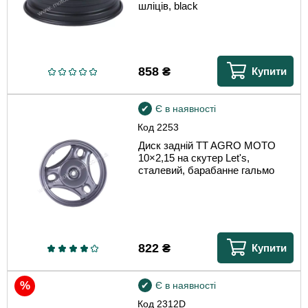
шліців, black
858
₴
Купити
Є в наявності
Код
2253
Диск задній TT AGRO MOTO
10×2,15 на скутер Let's,
сталевий, барабанне гальмо
822
₴
Купити
Є в наявності
Код
2312D