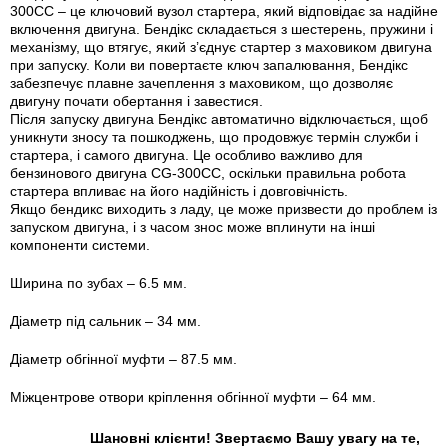
300CC – це ключовий вузол стартера, який відповідає за надійне
включення двигуна. Бендікс складається з шестерень, пружини і
механізму, що втягує, який з’єднує стартер з маховиком двигуна
при запуску. Коли ви повертаєте ключ запалювання, Бендікс
забезпечує плавне зачеплення з маховиком, що дозволяє
двигуну почати обертання і завестися.
Після запуску двигуна Бендікс автоматично відключається, щоб
уникнути зносу та пошкоджень, що продовжує термін служби і
стартера, і самого двигуна. Це особливо важливо для
бензинового двигуна CG-300CC, оскільки правильна робота
стартера впливає на його надійність і довговічність.
Якщо бендикс виходить з ладу, це може призвести до проблем із
запуском двигуна, і з часом знос може вплинути на інші
компоненти системи.
Ширина по зубах – 6.5 мм.
Діаметр під сальник – 34 мм.
Діаметр обгінної муфти – 87.5 мм.
Міжцентрове отвори кріплення обгінної муфти – 64 мм.
Шановні клієнти! Звертаємо Вашу увагу на те,