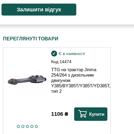
ПЕРЕГЛЯНУТІ ТОВАРИ
Є в наявності
Код
14474
TTG на трактор Jinma
254/264 з дизельним
двигуном
Y385/BY385T/Y385T/YD385T,
тип 2
1106
₴
Купити