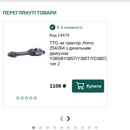
ПЕРЕГЛЯНУТІ ТОВАРИ
Є в наявності
Код
14474
TTG на трактор Jinma
254/264 з дизельним
двигуном
Y385/BY385T/Y385T/YD385T,
тип 2
1106
₴
Купити
‹
›