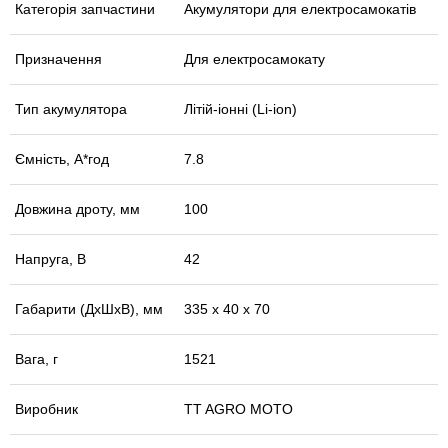
Категорія запчастини
Акумулятори для електросамокатів
Призначення
Для електросамокату
Тип акумулятора
Літій-іонні (Li-ion)
Ємність, А*год
7.8
Довжина дроту, мм
100
Напруга, В
42
Габарити (ДхШхВ), мм
335 х 40 х 70
Вага, г
1521
Виробник
TT AGRO MOTO