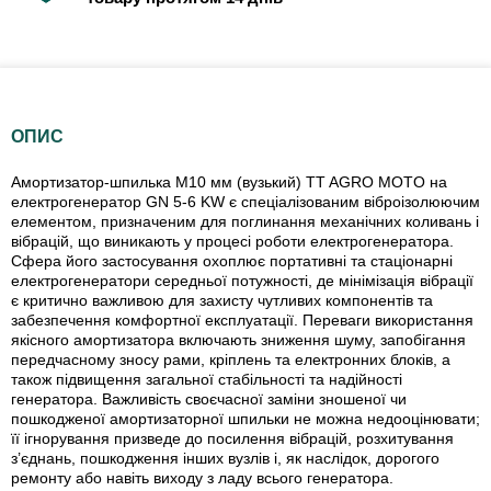
ОПИС
Амортизатор-шпилька М10 мм (вузький) TT AGRO MOTO на
електрогенератор GN 5-6 KW є спеціалізованим віброізолюючим
елементом, призначеним для поглинання механічних коливань і
вібрацій, що виникають у процесі роботи електрогенератора.
Сфера його застосування охоплює портативні та стаціонарні
електрогенератори середньої потужності, де мінімізація вібрації
є критично важливою для захисту чутливих компонентів та
забезпечення комфортної експлуатації. Переваги використання
якісного амортизатора включають зниження шуму, запобігання
передчасному зносу рами, кріплень та електронних блоків, а
також підвищення загальної стабільності та надійності
генератора. Важливість своєчасної заміни зношеної чи
пошкодженої амортизаторної шпильки не можна недооцінювати;
її ігнорування призведе до посилення вібрацій, розхитування
з’єднань, пошкодження інших вузлів і, як наслідок, дорогого
ремонту або навіть виходу з ладу всього генератора.