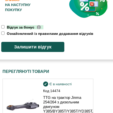
НА НАСТУПНУ
ПОКУПКУ
Відгук за бонус
|
Ознайомлений із правилами додавання відгуків
ПЕРЕГЛЯНУТІ ТОВАРИ
Є в наявності
Код
14474
TTG на трактор Jinma
254/264 з дизельним
двигуном
Y385/BY385T/Y385T/YD385T,